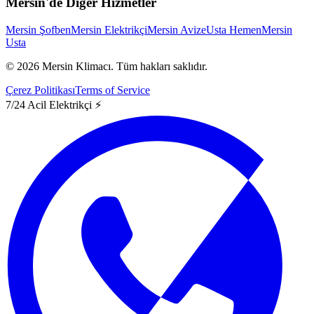
Mersin'de Diğer Hizmetler
Mersin Şofben
Mersin Elektrikçi
Mersin Avize
Usta Hemen
Mersin
Usta
©
2026
Mersin Klimacı.
Tüm hakları saklıdır.
Çerez Politikası
Terms of Service
7/24 Acil Elektrikçi ⚡