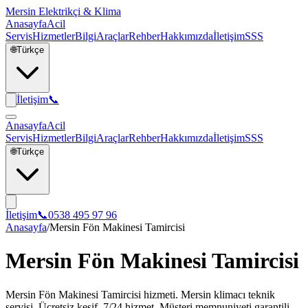
Mersin Elektrikçi & Klima
Anasayfa
Acil
Servis
Hizmetler
Bilgi
Araçlar
Rehber
Hakkımızda
İletişim
SSS
🌐
Türkçe
İletişim
📞
Anasayfa
Acil
Servis
Hizmetler
Bilgi
Araçlar
Rehber
Hakkımızda
İletişim
SSS
🌐
Türkçe
İletişim
📞
0538 495 97 96
Anasayfa
/
Mersin Fön Makinesi Tamircisi
Mersin Fön Makinesi Tamircisi
Mersin Fön Makinesi Tamircisi hizmeti. Mersin klimacı teknik
servisi. Ücretsiz keşif, 7/24 hizmet. Müşteri memnuniyeti garantili.