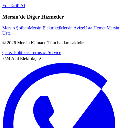
Yol Tarifi Al
Mersin'de Diğer Hizmetler
Mersin Şofben
Mersin Elektrikçi
Mersin Avize
Usta Hemen
Mersin
Usta
©
2026
Mersin Klimacı.
Tüm hakları saklıdır.
Çerez Politikası
Terms of Service
7/24 Acil Elektrikçi ⚡