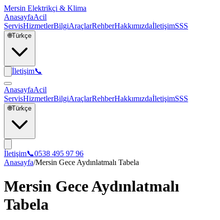
Mersin Elektrikçi & Klima
Anasayfa
Acil
Servis
Hizmetler
Bilgi
Araçlar
Rehber
Hakkımızda
İletişim
SSS
🌐
Türkçe
İletişim
📞
Anasayfa
Acil
Servis
Hizmetler
Bilgi
Araçlar
Rehber
Hakkımızda
İletişim
SSS
🌐
Türkçe
İletişim
📞
0538 495 97 96
Anasayfa
/
Mersin Gece Aydınlatmalı Tabela
Mersin Gece Aydınlatmalı
Tabela