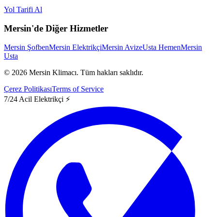
Yol Tarifi Al
Mersin'de Diğer Hizmetler
Mersin Şofben
Mersin Elektrikçi
Mersin Avize
Usta Hemen
Mersin
Usta
©
2026
Mersin Klimacı.
Tüm hakları saklıdır.
Çerez Politikası
Terms of Service
7/24 Acil Elektrikçi ⚡