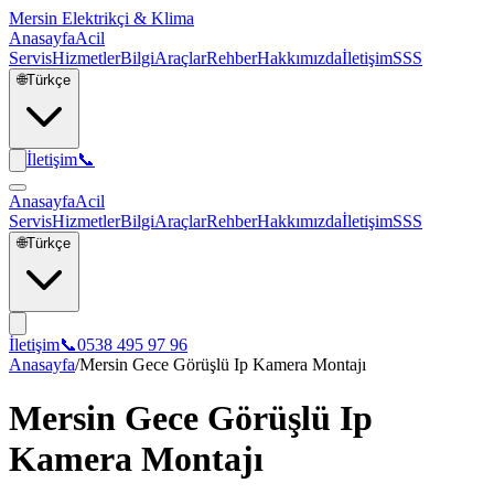
Mersin Elektrikçi & Klima
Anasayfa
Acil
Servis
Hizmetler
Bilgi
Araçlar
Rehber
Hakkımızda
İletişim
SSS
🌐
Türkçe
İletişim
📞
Anasayfa
Acil
Servis
Hizmetler
Bilgi
Araçlar
Rehber
Hakkımızda
İletişim
SSS
🌐
Türkçe
İletişim
📞
0538 495 97 96
Anasayfa
/
Mersin Gece Görüşlü Ip Kamera Montajı
Mersin Gece Görüşlü Ip
Kamera Montajı