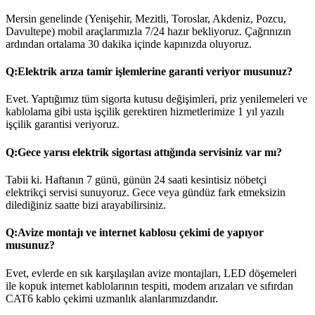
Mersin genelinde (Yenişehir, Mezitli, Toroslar, Akdeniz, Pozcu,
Davultepe) mobil araçlarımızla 7/24 hazır bekliyoruz. Çağrınızın
ardından ortalama 30 dakika içinde kapınızda oluyoruz.
Q:
Elektrik arıza tamir işlemlerine garanti veriyor musunuz?
Evet. Yaptığımız tüm sigorta kutusu değişimleri, priz yenilemeleri ve
kablolama gibi usta işçilik gerektiren hizmetlerimize 1 yıl yazılı
işçilik garantisi veriyoruz.
Q:
Gece yarısı elektrik sigortası attığında servisiniz var mı?
Tabii ki. Haftanın 7 günü, günün 24 saati kesintisiz nöbetçi
elektrikçi servisi sunuyoruz. Gece veya gündüz fark etmeksizin
dilediğiniz saatte bizi arayabilirsiniz.
Q:
Avize montajı ve internet kablosu çekimi de yapıyor
musunuz?
Evet, evlerde en sık karşılaşılan avize montajları, LED döşemeleri
ile kopuk internet kablolarının tespiti, modem arızaları ve sıfırdan
CAT6 kablo çekimi uzmanlık alanlarımızdandır.