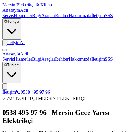
Mersin Elektrikçi & Klima
Anasayfa
Acil
Servis
Hizmetler
Bilgi
Araçlar
Rehber
Hakkımızda
İletişim
SSS
🌐
Türkçe
İletişim
📞
Anasayfa
Acil
Servis
Hizmetler
Bilgi
Araçlar
Rehber
Hakkımızda
İletişim
SSS
🌐
Türkçe
İletişim
📞
0538 495 97 96
⚡ 7/24 NÖBETÇİ MERSİN ELEKTRİKÇİ
0538 495 97 96 | Mersin Gece Yarısı
Elektrikçi