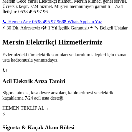
Mersin Gece Yarısı Elektrikçi hizmeti. Mersin klimacı genel servisi.
Ücretsiz keşif, 7/24 hizmet. Müşteri memnuniyeti garantili – 7/24
İletişim: 0538 495 97 96.
📞 Hemen Ara:
0538 495 97 96
💬 WhatsApp'tan Yaz
⚡ 30 Dk. Adresteyiz
•
🛠️ 1 Yıl İşçilik Garantisi
•
👨‍🔧 Belgeli Ustalar
Mersin Elektrikçi Hizmetlerimiz
Evlerinizdeki tüm elektrik sorunları ve kurulum talepleri için uzman
usta kadromuzla yanınızdayız.
🔌
Acil Elektrik Arıza Tamiri
Sigorta atması, kısa devre arızaları, kablo erimesi ve elektrik
kaçaklarına 7/24 acil usta desteği.
HEMEN TEKLİF AL
→
⚡
Sigorta & Kaçak Akım Rölesi