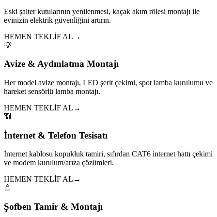
Eski şalter kutularının yenilenmesi, kaçak akım rölesi montajı ile
evinizin elektrik güvenliğini artırın.
HEMEN TEKLİF AL
→
💡
Avize & Aydınlatma Montajı
Her model avize montajı, LED şerit çekimi, spot lamba kurulumu ve
hareket sensörlü lamba montajı.
HEMEN TEKLİF AL
→
📶
İnternet & Telefon Tesisatı
İnternet kablosu kopukluk tamiri, sıfırdan CAT6 internet hattı çekimi
ve modem kurulum/arıza çözümleri.
HEMEN TEKLİF AL
→
🚿
Şofben Tamir & Montajı