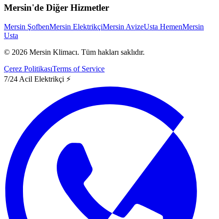
Mersin'de Diğer Hizmetler
Mersin Şofben
Mersin Elektrikçi
Mersin Avize
Usta Hemen
Mersin
Usta
©
2026
Mersin Klimacı.
Tüm hakları saklıdır.
Çerez Politikası
Terms of Service
7/24 Acil Elektrikçi ⚡