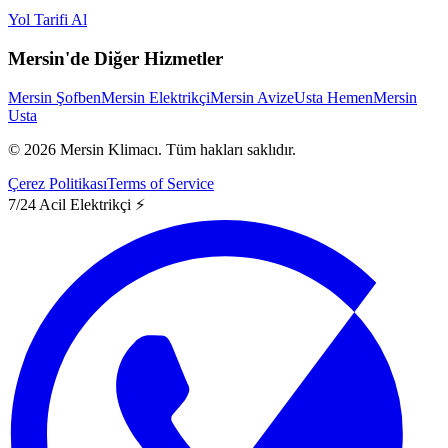
Yol Tarifi Al
Mersin'de Diğer Hizmetler
Mersin Şofben
Mersin Elektrikçi
Mersin Avize
Usta Hemen
Mersin
Usta
©
2026
Mersin Klimacı.
Tüm hakları saklıdır.
Çerez Politikası
Terms of Service
7/24 Acil Elektrikçi ⚡