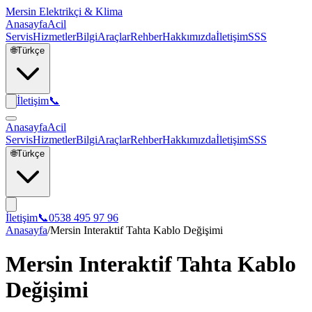
Mersin Elektrikçi & Klima
Anasayfa
Acil
Servis
Hizmetler
Bilgi
Araçlar
Rehber
Hakkımızda
İletişim
SSS
🌐
Türkçe
İletişim
📞
Anasayfa
Acil
Servis
Hizmetler
Bilgi
Araçlar
Rehber
Hakkımızda
İletişim
SSS
🌐
Türkçe
İletişim
📞
0538 495 97 96
Anasayfa
/
Mersin Interaktif Tahta Kablo Değişimi
Mersin Interaktif Tahta Kablo
Değişimi