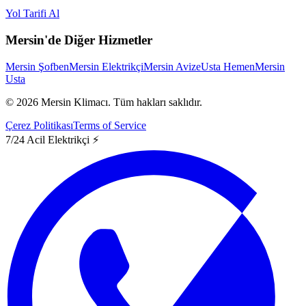
Yol Tarifi Al
Mersin'de Diğer Hizmetler
Mersin Şofben
Mersin Elektrikçi
Mersin Avize
Usta Hemen
Mersin
Usta
©
2026
Mersin Klimacı.
Tüm hakları saklıdır.
Çerez Politikası
Terms of Service
7/24 Acil Elektrikçi ⚡