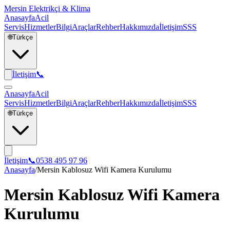
Mersin Elektrikçi & Klima
Anasayfa
Acil
Servis
Hizmetler
Bilgi
Araçlar
Rehber
Hakkımızda
İletişim
SSS
🌐
Türkçe
İletişim
📞
Anasayfa
Acil
Servis
Hizmetler
Bilgi
Araçlar
Rehber
Hakkımızda
İletişim
SSS
🌐
Türkçe
İletişim
📞
0538 495 97 96
Anasayfa
/
Mersin Kablosuz Wifi Kamera Kurulumu
Mersin Kablosuz Wifi Kamera
Kurulumu