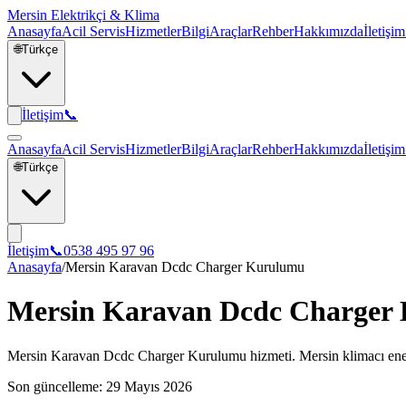
Mersin Elektrikçi & Klima
Anasayfa
Acil Servis
Hizmetler
Bilgi
Araçlar
Rehber
Hakkımızda
İletişim
🌐
Türkçe
İletişim
📞
Anasayfa
Acil Servis
Hizmetler
Bilgi
Araçlar
Rehber
Hakkımızda
İletişim
🌐
Türkçe
İletişim
📞
0538 495 97 96
Anasayfa
/
Mersin Karavan Dcdc Charger Kurulumu
Mersin Karavan Dcdc Charger
Mersin Karavan Dcdc Charger Kurulumu hizmeti. Mersin klimacı enerji 
Son güncelleme:
29 Mayıs 2026