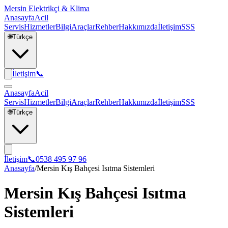
Mersin Elektrikçi & Klima
Anasayfa
Acil
Servis
Hizmetler
Bilgi
Araçlar
Rehber
Hakkımızda
İletişim
SSS
🌐
Türkçe
İletişim
📞
Anasayfa
Acil
Servis
Hizmetler
Bilgi
Araçlar
Rehber
Hakkımızda
İletişim
SSS
🌐
Türkçe
İletişim
📞
0538 495 97 96
Anasayfa
/
Mersin Kış Bahçesi Isıtma Sistemleri
Mersin Kış Bahçesi Isıtma
Sistemleri