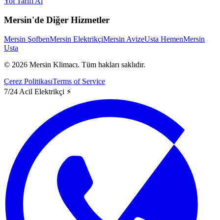
Yol Tarifi Al
Mersin'de Diğer Hizmetler
Mersin Şofben
Mersin Elektrikçi
Mersin Avize
Usta Hemen
Mersin
Usta
©
2026
Mersin Klimacı.
Tüm hakları saklıdır.
Çerez Politikası
Terms of Service
7/24 Acil Elektrikçi ⚡