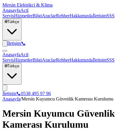
Mersin Elektrikçi & Klima
Anasayfa
Acil
Servis
Hizmetler
Bilgi
Araçlar
Rehber
Hakkımızda
İletişim
SSS
🌐
Türkçe
İletişim
📞
Anasayfa
Acil
Servis
Hizmetler
Bilgi
Araçlar
Rehber
Hakkımızda
İletişim
SSS
🌐
Türkçe
İletişim
📞
0538 495 97 96
Anasayfa
/
Mersin Kuyumcu Güvenlik Kamerası Kurulumu
Mersin Kuyumcu Güvenlik
Kamerası Kurulumu