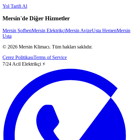
Yol Tarifi Al
Mersin'de Diğer Hizmetler
Mersin Şofben
Mersin Elektrikçi
Mersin Avize
Usta Hemen
Mersin
Usta
©
2026
Mersin Klimacı.
Tüm hakları saklıdır.
Çerez Politikası
Terms of Service
7/24 Acil Elektrikçi ⚡