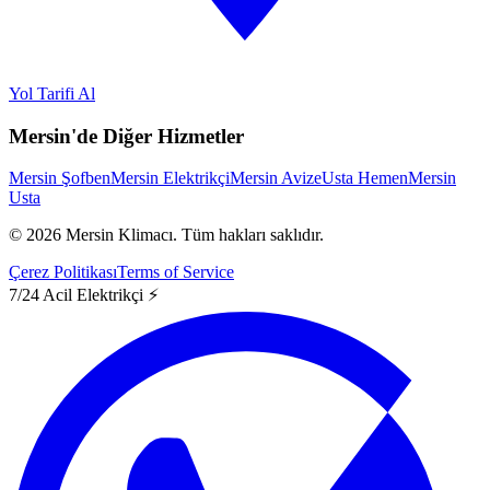
Yol Tarifi Al
Mersin'de Diğer Hizmetler
Mersin Şofben
Mersin Elektrikçi
Mersin Avize
Usta Hemen
Mersin
Usta
©
2026
Mersin Klimacı.
Tüm hakları saklıdır.
Çerez Politikası
Terms of Service
7/24 Acil Elektrikçi ⚡