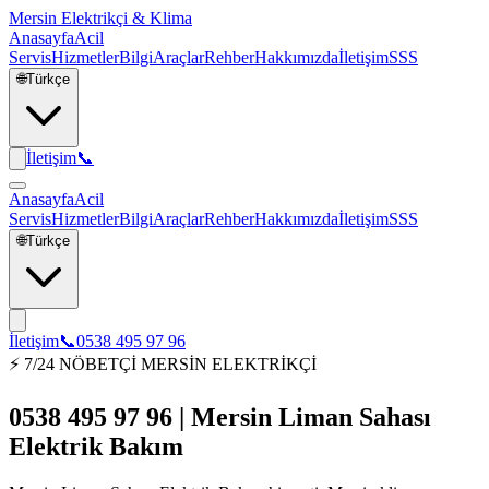
Mersin Elektrikçi & Klima
Anasayfa
Acil
Servis
Hizmetler
Bilgi
Araçlar
Rehber
Hakkımızda
İletişim
SSS
🌐
Türkçe
İletişim
📞
Anasayfa
Acil
Servis
Hizmetler
Bilgi
Araçlar
Rehber
Hakkımızda
İletişim
SSS
🌐
Türkçe
İletişim
📞
0538 495 97 96
⚡ 7/24 NÖBETÇİ MERSİN ELEKTRİKÇİ
0538 495 97 96 | Mersin Liman Sahası
Elektrik Bakım