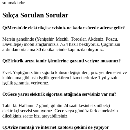
sunmaktadır.
Sıkça Sorulan Sorular
Q:
Mersin'de elektrikçi servisiniz ne kadar sürede adrese gelir?
Mersin genelinde (Yenişehir, Mezitli, Toroslar, Akdeniz, Pozcu,
Davultepe) mobil araçlarımızla 7/24 hazır bekliyoruz. Çağrınızın
ardından ortalama 30 dakika içinde kapınızda oluyoruz.
Q:
Elektrik arıza tamir işlemlerine garanti veriyor musunuz?
Evet. Yaptığımız tüm sigorta kutusu değişimleri, priz yenilemeleri ve
kablolama gibi usta işçilik gerektiren hizmetlerimize 1 yıl yazılı
işçilik garantisi veriyoruz.
Q:
Gece yarısı elektrik sigortası attığında servisiniz var mı?
Tabii ki. Haftanın 7 günü, günün 24 saati kesintisiz nöbetçi
elektrikçi servisi sunuyoruz. Gece veya gündüz fark etmeksizin
dilediğiniz saatte bizi arayabilirsiniz.
Q:
Avize montajı ve internet kablosu çekimi de yapıyor