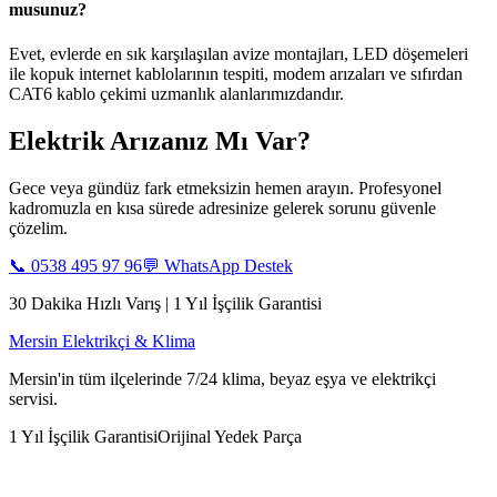
musunuz?
Evet, evlerde en sık karşılaşılan avize montajları, LED döşemeleri
ile kopuk internet kablolarının tespiti, modem arızaları ve sıfırdan
CAT6 kablo çekimi uzmanlık alanlarımızdandır.
Elektrik Arızanız Mı Var?
Gece veya gündüz fark etmeksizin hemen arayın. Profesyonel
kadromuzla en kısa sürede adresinize gelerek sorunu güvenle
çözelim.
📞
0538 495 97 96
💬 WhatsApp Destek
30 Dakika Hızlı Varış | 1 Yıl İşçilik Garantisi
Mersin Elektrikçi & Klima
Mersin'in tüm ilçelerinde 7/24 klima, beyaz eşya ve elektrikçi
servisi.
1 Yıl İşçilik Garantisi
Orijinal Yedek Parça