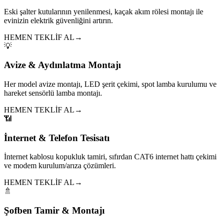
Eski şalter kutularının yenilenmesi, kaçak akım rölesi montajı ile
evinizin elektrik güvenliğini artırın.
HEMEN TEKLİF AL
→
💡
Avize & Aydınlatma Montajı
Her model avize montajı, LED şerit çekimi, spot lamba kurulumu ve
hareket sensörlü lamba montajı.
HEMEN TEKLİF AL
→
📶
İnternet & Telefon Tesisatı
İnternet kablosu kopukluk tamiri, sıfırdan CAT6 internet hattı çekimi
ve modem kurulum/arıza çözümleri.
HEMEN TEKLİF AL
→
🚿
Şofben Tamir & Montajı