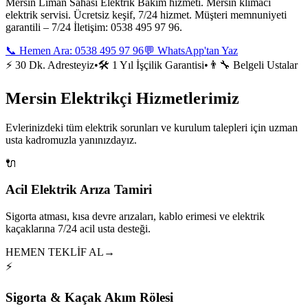
Mersin Liman Sahası Elektrik Bakım hizmeti. Mersin klimacı
elektrik servisi. Ücretsiz keşif, 7/24 hizmet. Müşteri memnuniyeti
garantili – 7/24 İletişim: 0538 495 97 96.
📞 Hemen Ara:
0538 495 97 96
💬 WhatsApp'tan Yaz
⚡ 30 Dk. Adresteyiz
•
🛠️ 1 Yıl İşçilik Garantisi
•
👨‍🔧 Belgeli Ustalar
Mersin Elektrikçi Hizmetlerimiz
Evlerinizdeki tüm elektrik sorunları ve kurulum talepleri için uzman
usta kadromuzla yanınızdayız.
🔌
Acil Elektrik Arıza Tamiri
Sigorta atması, kısa devre arızaları, kablo erimesi ve elektrik
kaçaklarına 7/24 acil usta desteği.
HEMEN TEKLİF AL
→
⚡
Sigorta & Kaçak Akım Rölesi