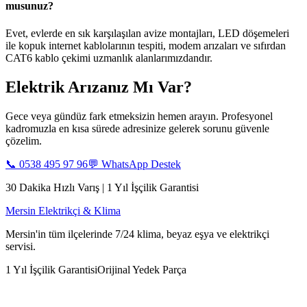
musunuz?
Evet, evlerde en sık karşılaşılan avize montajları, LED döşemeleri
ile kopuk internet kablolarının tespiti, modem arızaları ve sıfırdan
CAT6 kablo çekimi uzmanlık alanlarımızdandır.
Elektrik Arızanız Mı Var?
Gece veya gündüz fark etmeksizin hemen arayın. Profesyonel
kadromuzla en kısa sürede adresinize gelerek sorunu güvenle
çözelim.
📞
0538 495 97 96
💬 WhatsApp Destek
30 Dakika Hızlı Varış | 1 Yıl İşçilik Garantisi
Mersin Elektrikçi & Klima
Mersin'in tüm ilçelerinde 7/24 klima, beyaz eşya ve elektrikçi
servisi.
1 Yıl İşçilik Garantisi
Orijinal Yedek Parça