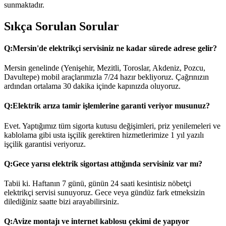
sunmaktadır.
Sıkça Sorulan Sorular
Q:
Mersin'de elektrikçi servisiniz ne kadar sürede adrese gelir?
Mersin genelinde (Yenişehir, Mezitli, Toroslar, Akdeniz, Pozcu,
Davultepe) mobil araçlarımızla 7/24 hazır bekliyoruz. Çağrınızın
ardından ortalama 30 dakika içinde kapınızda oluyoruz.
Q:
Elektrik arıza tamir işlemlerine garanti veriyor musunuz?
Evet. Yaptığımız tüm sigorta kutusu değişimleri, priz yenilemeleri ve
kablolama gibi usta işçilik gerektiren hizmetlerimize 1 yıl yazılı
işçilik garantisi veriyoruz.
Q:
Gece yarısı elektrik sigortası attığında servisiniz var mı?
Tabii ki. Haftanın 7 günü, günün 24 saati kesintisiz nöbetçi
elektrikçi servisi sunuyoruz. Gece veya gündüz fark etmeksizin
dilediğiniz saatte bizi arayabilirsiniz.
Q:
Avize montajı ve internet kablosu çekimi de yapıyor