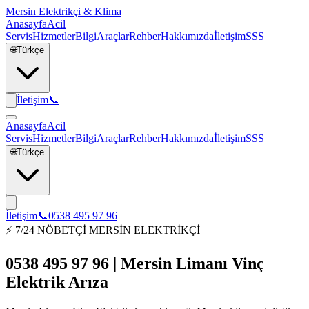
Mersin Elektrikçi & Klima
Anasayfa
Acil
Servis
Hizmetler
Bilgi
Araçlar
Rehber
Hakkımızda
İletişim
SSS
🌐
Türkçe
İletişim
📞
Anasayfa
Acil
Servis
Hizmetler
Bilgi
Araçlar
Rehber
Hakkımızda
İletişim
SSS
🌐
Türkçe
İletişim
📞
0538 495 97 96
⚡ 7/24 NÖBETÇİ MERSİN ELEKTRİKÇİ
0538 495 97 96 | Mersin Limanı Vinç
Elektrik Arıza