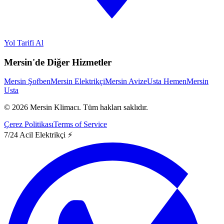
Yol Tarifi Al
Mersin'de Diğer Hizmetler
Mersin Şofben
Mersin Elektrikçi
Mersin Avize
Usta Hemen
Mersin
Usta
©
2026
Mersin Klimacı.
Tüm hakları saklıdır.
Çerez Politikası
Terms of Service
7/24 Acil Elektrikçi ⚡