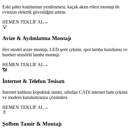
Eski şalter kutularının yenilenmesi, kaçak akım rölesi montajı ile
evinizin elektrik güvenliğini artırın.
HEMEN TEKLİF AL
→
💡
Avize & Aydınlatma Montajı
Her model avize montajı, LED şerit çekimi, spot lamba kurulumu ve
hareket sensörlü lamba montajı.
HEMEN TEKLİF AL
→
📶
İnternet & Telefon Tesisatı
İnternet kablosu kopukluk tamiri, sıfırdan CAT6 internet hattı çekimi
ve modem kurulum/arıza çözümleri.
HEMEN TEKLİF AL
→
🚿
Şofben Tamir & Montajı