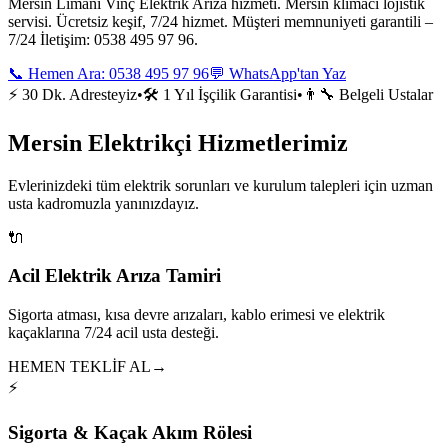
Mersin Limanı Vinç Elektrik Arıza hizmeti. Mersin klimacı lojistik
servisi. Ücretsiz keşif, 7/24 hizmet. Müşteri memnuniyeti garantili –
7/24 İletişim: 0538 495 97 96.
📞 Hemen Ara:
0538 495 97 96
💬 WhatsApp'tan Yaz
⚡ 30 Dk. Adresteyiz
•
🛠️ 1 Yıl İşçilik Garantisi
•
👨‍🔧 Belgeli Ustalar
Mersin Elektrikçi Hizmetlerimiz
Evlerinizdeki tüm elektrik sorunları ve kurulum talepleri için uzman
usta kadromuzla yanınızdayız.
🔌
Acil Elektrik Arıza Tamiri
Sigorta atması, kısa devre arızaları, kablo erimesi ve elektrik
kaçaklarına 7/24 acil usta desteği.
HEMEN TEKLİF AL
→
⚡
Sigorta & Kaçak Akım Rölesi