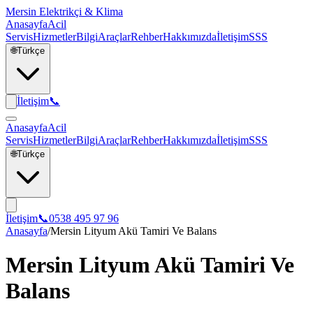
Mersin Elektrikçi & Klima
Anasayfa
Acil
Servis
Hizmetler
Bilgi
Araçlar
Rehber
Hakkımızda
İletişim
SSS
🌐
Türkçe
İletişim
📞
Anasayfa
Acil
Servis
Hizmetler
Bilgi
Araçlar
Rehber
Hakkımızda
İletişim
SSS
🌐
Türkçe
İletişim
📞
0538 495 97 96
Anasayfa
/
Mersin Lityum Akü Tamiri Ve Balans
Mersin Lityum Akü Tamiri Ve
Balans