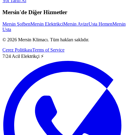
Yol Tarifi Al
Mersin'de Diğer Hizmetler
Mersin Şofben
Mersin Elektrikçi
Mersin Avize
Usta Hemen
Mersin
Usta
©
2026
Mersin Klimacı.
Tüm hakları saklıdır.
Çerez Politikası
Terms of Service
7/24 Acil Elektrikçi ⚡