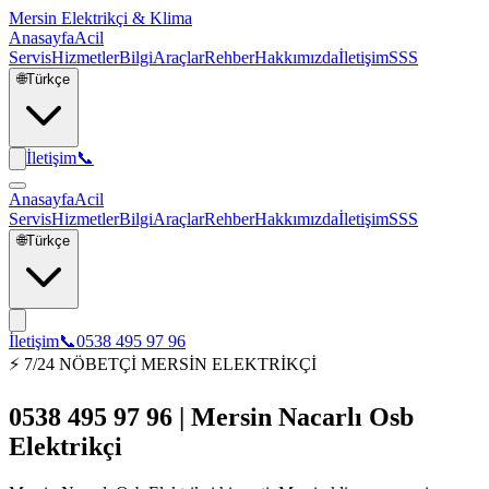
Mersin Elektrikçi & Klima
Anasayfa
Acil
Servis
Hizmetler
Bilgi
Araçlar
Rehber
Hakkımızda
İletişim
SSS
🌐
Türkçe
İletişim
📞
Anasayfa
Acil
Servis
Hizmetler
Bilgi
Araçlar
Rehber
Hakkımızda
İletişim
SSS
🌐
Türkçe
İletişim
📞
0538 495 97 96
⚡ 7/24 NÖBETÇİ MERSİN ELEKTRİKÇİ
0538 495 97 96 | Mersin Nacarlı Osb
Elektrikçi