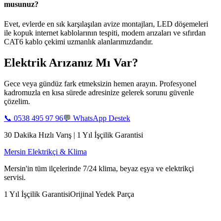
musunuz?
Evet, evlerde en sık karşılaşılan avize montajları, LED döşemeleri
ile kopuk internet kablolarının tespiti, modem arızaları ve sıfırdan
CAT6 kablo çekimi uzmanlık alanlarımızdandır.
Elektrik Arızanız Mı Var?
Gece veya gündüz fark etmeksizin hemen arayın. Profesyonel
kadromuzla en kısa sürede adresinize gelerek sorunu güvenle
çözelim.
📞
0538 495 97 96
💬 WhatsApp Destek
30 Dakika Hızlı Varış | 1 Yıl İşçilik Garantisi
Mersin Elektrikçi & Klima
Mersin'in tüm ilçelerinde 7/24 klima, beyaz eşya ve elektrikçi
servisi.
1 Yıl İşçilik Garantisi
Orijinal Yedek Parça