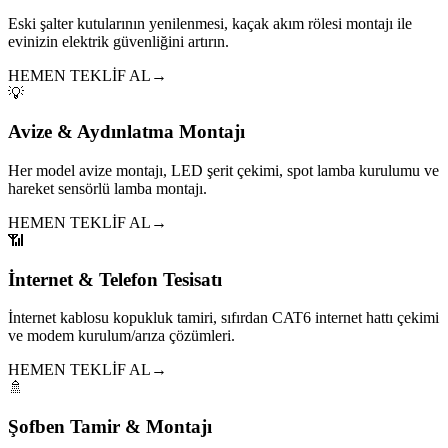
Eski şalter kutularının yenilenmesi, kaçak akım rölesi montajı ile
evinizin elektrik güvenliğini artırın.
HEMEN TEKLİF AL
→
💡
Avize & Aydınlatma Montajı
Her model avize montajı, LED şerit çekimi, spot lamba kurulumu ve
hareket sensörlü lamba montajı.
HEMEN TEKLİF AL
→
📶
İnternet & Telefon Tesisatı
İnternet kablosu kopukluk tamiri, sıfırdan CAT6 internet hattı çekimi
ve modem kurulum/arıza çözümleri.
HEMEN TEKLİF AL
→
🚿
Şofben Tamir & Montajı