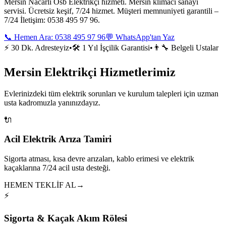
Mersin Nacarlı Osb Elektrikçi hizmeti. Mersin klimacı sanayi
servisi. Ücretsiz keşif, 7/24 hizmet. Müşteri memnuniyeti garantili –
7/24 İletişim: 0538 495 97 96.
📞 Hemen Ara:
0538 495 97 96
💬 WhatsApp'tan Yaz
⚡ 30 Dk. Adresteyiz
•
🛠️ 1 Yıl İşçilik Garantisi
•
👨‍🔧 Belgeli Ustalar
Mersin Elektrikçi Hizmetlerimiz
Evlerinizdeki tüm elektrik sorunları ve kurulum talepleri için uzman
usta kadromuzla yanınızdayız.
🔌
Acil Elektrik Arıza Tamiri
Sigorta atması, kısa devre arızaları, kablo erimesi ve elektrik
kaçaklarına 7/24 acil usta desteği.
HEMEN TEKLİF AL
→
⚡
Sigorta & Kaçak Akım Rölesi