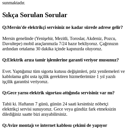
sunmaktadır.
Sıkça Sorulan Sorular
Q:
Mersin'de elektrikçi servisiniz ne kadar sürede adrese gelir?
Mersin genelinde (Yenişehir, Mezitli, Toroslar, Akdeniz, Pozcu,
Davultepe) mobil araçlarımızla 7/24 hazır bekliyoruz. Çağrınızın
ardından ortalama 30 dakika içinde kapınızda oluyoruz.
Q:
Elektrik arıza tamir işlemlerine garanti veriyor musunuz?
Evet. Yaptığımız tüm sigorta kutusu değişimleri, priz yenilemeleri ve
kablolama gibi usta işçilik gerektiren hizmetlerimize 1 yıl yazılı
işçilik garantisi veriyoruz.
Q:
Gece yarısı elektrik sigortası attığında servisiniz var mı?
Tabii ki. Haftanın 7 günü, günün 24 saati kesintisiz nöbetçi
elektrikçi servisi sunuyoruz. Gece veya gündüz fark etmeksizin
dilediğiniz saatte bizi arayabilirsiniz.
Q:
Avize montajı ve internet kablosu çekimi de yapıyor