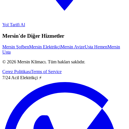
Yol Tarifi Al
Mersin'de Diğer Hizmetler
Mersin Şofben
Mersin Elektrikçi
Mersin Avize
Usta Hemen
Mersin
Usta
©
2026
Mersin Klimacı.
Tüm hakları saklıdır.
Çerez Politikası
Terms of Service
7/24 Acil Elektrikçi ⚡