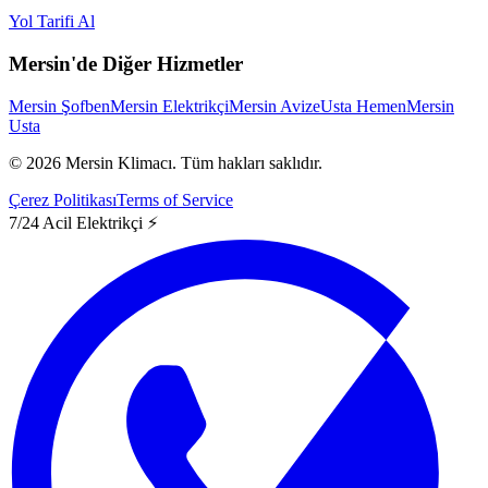
Yol Tarifi Al
Mersin'de Diğer Hizmetler
Mersin Şofben
Mersin Elektrikçi
Mersin Avize
Usta Hemen
Mersin
Usta
©
2026
Mersin Klimacı.
Tüm hakları saklıdır.
Çerez Politikası
Terms of Service
7/24 Acil Elektrikçi ⚡