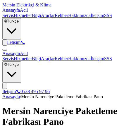
Mersin Elektrikçi & Klima
Anasayfa
Acil
Servis
Hizmetler
Bilgi
Araçlar
Rehber
Hakkımızda
İletişim
SSS
🌐
Türkçe
İletişim
📞
Anasayfa
Acil
Servis
Hizmetler
Bilgi
Araçlar
Rehber
Hakkımızda
İletişim
SSS
🌐
Türkçe
İletişim
📞
0538 495 97 96
Anasayfa
/
Mersin Narenciye Paketleme Fabrikası Pano
Mersin Narenciye Paketleme
Fabrikası Pano