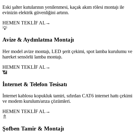
Eski şalter kutularının yenilenmesi, kaçak akım rölesi montajı ile
evinizin elektrik güvenliğini artırın.
HEMEN TEKLİF AL
→
💡
Avize & Aydınlatma Montajı
Her model avize montajı, LED şerit çekimi, spot lamba kurulumu ve
hareket sensörlü lamba montajı.
HEMEN TEKLİF AL
→
📶
İnternet & Telefon Tesisatı
İnternet kablosu kopukluk tamiri, sıfırdan CAT6 internet hattı çekimi
ve modem kurulum/arıza çözümleri.
HEMEN TEKLİF AL
→
🚿
Şofben Tamir & Montajı