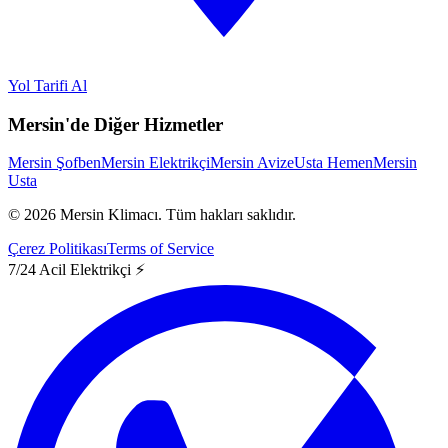
Yol Tarifi Al
Mersin'de Diğer Hizmetler
Mersin Şofben
Mersin Elektrikçi
Mersin Avize
Usta Hemen
Mersin
Usta
©
2026
Mersin Klimacı.
Tüm hakları saklıdır.
Çerez Politikası
Terms of Service
7/24 Acil Elektrikçi ⚡