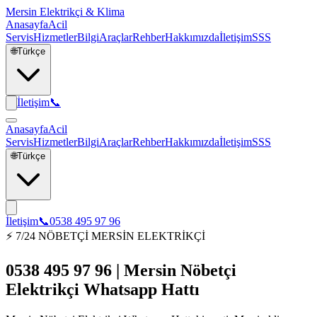
Mersin Elektrikçi & Klima
Anasayfa
Acil
Servis
Hizmetler
Bilgi
Araçlar
Rehber
Hakkımızda
İletişim
SSS
🌐
Türkçe
İletişim
📞
Anasayfa
Acil
Servis
Hizmetler
Bilgi
Araçlar
Rehber
Hakkımızda
İletişim
SSS
🌐
Türkçe
İletişim
📞
0538 495 97 96
⚡ 7/24 NÖBETÇİ MERSİN ELEKTRİKÇİ
0538 495 97 96 | Mersin Nöbetçi
Elektrikçi Whatsapp Hattı