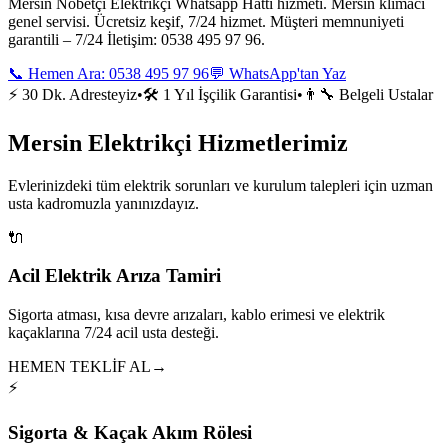
Mersin Nöbetçi Elektrikçi Whatsapp Hattı hizmeti. Mersin klimacı
genel servisi. Ücretsiz keşif, 7/24 hizmet. Müşteri memnuniyeti
garantili – 7/24 İletişim: 0538 495 97 96.
📞 Hemen Ara:
0538 495 97 96
💬 WhatsApp'tan Yaz
⚡ 30 Dk. Adresteyiz
•
🛠️ 1 Yıl İşçilik Garantisi
•
👨‍🔧 Belgeli Ustalar
Mersin Elektrikçi Hizmetlerimiz
Evlerinizdeki tüm elektrik sorunları ve kurulum talepleri için uzman
usta kadromuzla yanınızdayız.
🔌
Acil Elektrik Arıza Tamiri
Sigorta atması, kısa devre arızaları, kablo erimesi ve elektrik
kaçaklarına 7/24 acil usta desteği.
HEMEN TEKLİF AL
→
⚡
Sigorta & Kaçak Akım Rölesi