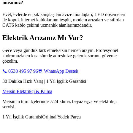
musunuz?
Evet, evlerde en sık karşılaşılan avize montajları, LED döşemeleri
ile kopuk internet kablolarının tespiti, modem arızaları ve sıfırdan
CAT6 kablo çekimi uzmanlık alanlarımızdandır.
Elektrik Arızanız Mı Var?
Gece veya gündüz fark etmeksizin hemen arayın. Profesyonel
kadromuzla en kısa sürede adresinize gelerek sorunu güvenle
çözelim.
📞
0538 495 97 96
💬 WhatsApp Destek
30 Dakika Hızlı Varış | 1 Yıl İşçilik Garantisi
Mersin Elektrikçi & Klima
Mersin'in tüm ilçelerinde 7/24 klima, beyaz eşya ve elektrikçi
servisi.
1 Yıl İşçilik Garantisi
Orijinal Yedek Parça