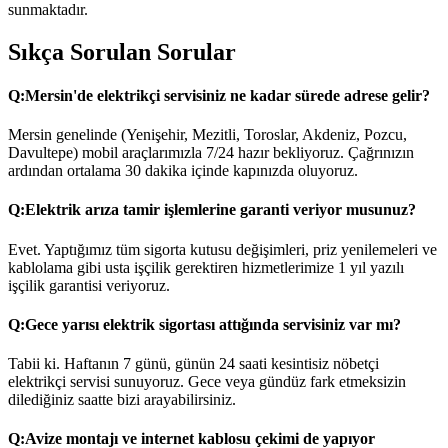
sunmaktadır.
Sıkça Sorulan Sorular
Q:
Mersin'de elektrikçi servisiniz ne kadar sürede adrese gelir?
Mersin genelinde (Yenişehir, Mezitli, Toroslar, Akdeniz, Pozcu,
Davultepe) mobil araçlarımızla 7/24 hazır bekliyoruz. Çağrınızın
ardından ortalama 30 dakika içinde kapınızda oluyoruz.
Q:
Elektrik arıza tamir işlemlerine garanti veriyor musunuz?
Evet. Yaptığımız tüm sigorta kutusu değişimleri, priz yenilemeleri ve
kablolama gibi usta işçilik gerektiren hizmetlerimize 1 yıl yazılı
işçilik garantisi veriyoruz.
Q:
Gece yarısı elektrik sigortası attığında servisiniz var mı?
Tabii ki. Haftanın 7 günü, günün 24 saati kesintisiz nöbetçi
elektrikçi servisi sunuyoruz. Gece veya gündüz fark etmeksizin
dilediğiniz saatte bizi arayabilirsiniz.
Q:
Avize montajı ve internet kablosu çekimi de yapıyor