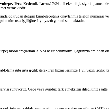
avultepe, Tece, Erdemli, Tarsus
) 7/24 acil elektrikçi, sigorta panosu d
zmet vermektedir.
jlarında doğrudan iletişim kurabileceğiniz onaylanmış telefon numarası 
lan tüm usta işçiliğine 1 yıl yazılı garanti sunmaktadır.
tepe) mobil araçlarımızla 7/24 hazır bekliyoruz. Çağrınızın ardından o
blolama gibi usta işçilik gerektiren hizmetlerimize 1 yıl yazılı işçilik ga
 servisi sunuyoruz. Gece veya gündüz fark etmeksizin dilediğiniz saatte b
?
 kopuk internet kablolarının tespiti, modem arızaları ve sıfırdan CAT6 