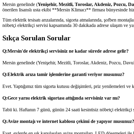
Mersin genelinde (
Yenişehir, Mezitli, Toroslar, Akdeniz, Pozcu, D
önerilen lisanslı usta ekibi **Mersin Klimacı** firması bünyesinde hi
Tüm elektrik tesisatı arızalarında, sigorta atmalarında, şofben monta
nöbetçi elektrikçi servisi kapsamında 30 dakikada adrese ulaşım ve yapı
Sıkça Sorulan Sorular
Q:
Mersin'de elektrikçi servisiniz ne kadar sürede adrese gelir?
Mersin genelinde (Yenişehir, Mezitli, Toroslar, Akdeniz, Pozcu, Davul
Q:
Elektrik arıza tamir işlemlerine garanti veriyor musunuz?
Evet. Yaptığımız tüm sigorta kutusu değişimleri, priz yenilemeleri ve ka
Q:
Gece yarısı elektrik sigortası attığında servisiniz var mı?
Tabii ki. Haftanın 7 günü, günün 24 saati kesintisiz nöbetçi elektrikçi
Q:
Avize montajı ve internet kablosu çekimi de yapıyor musunuz
Evet, evlerde en sık karşılaşılan avize montajları, LED döşemeleri ile