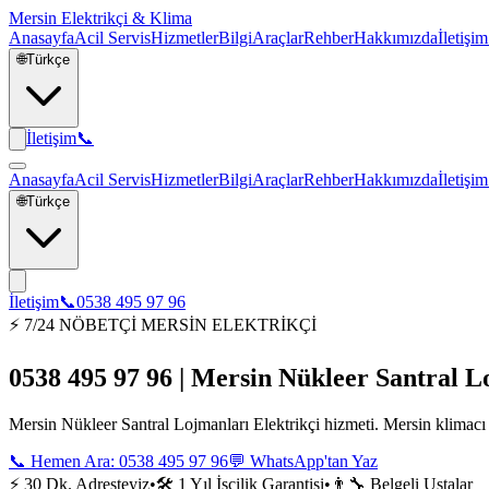
Mersin Elektrikçi & Klima
Anasayfa
Acil Servis
Hizmetler
Bilgi
Araçlar
Rehber
Hakkımızda
İletişim
🌐
Türkçe
İletişim
📞
Anasayfa
Acil Servis
Hizmetler
Bilgi
Araçlar
Rehber
Hakkımızda
İletişim
🌐
Türkçe
İletişim
📞
0538 495 97 96
⚡ 7/24 NÖBETÇİ MERSİN ELEKTRİKÇİ
0538 495 97 96 | Mersin Nükleer Santral L
Mersin Nükleer Santral Lojmanları Elektrikçi hizmeti. Mersin klimacı k
📞 Hemen Ara:
0538 495 97 96
💬 WhatsApp'tan Yaz
⚡ 30 Dk. Adresteyiz
•
🛠️ 1 Yıl İşçilik Garantisi
•
👨‍🔧 Belgeli Ustalar