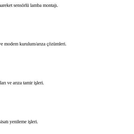
areket sensörlü lamba montajı.
i ve modem kurulum/arıza çözümleri.
arı ve arıza tamir işleri.
isatı yenileme işleri.