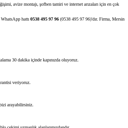
eğişimi, avize montajı, şofben tamiri ve internet arızaları için en çok
ve WhatsApp hattı
0538 495 97 96
(0538 495 97 96)'dır. Firma, Mersin
rtalama 30 dakika içinde kapınızda oluyoruz.
rantisi veriyoruz.
izi arayabilirsiniz.
kablo çekimi uzmanlık alanlarımızdandır.