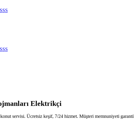
SSS
SSS
ojmanları Elektrikçi
onut servisi. Ücretsiz keşif, 7/24 hizmet. Müşteri memnuniyeti garantil