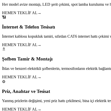
Her model avize montajı, LED şerit çekimi, spot lamba kurulumu ve h
HEMEN TEKLİF AL
→
📶
İnternet & Telefon Tesisatı
İnternet kablosu kopukluk tamiri, sıfırdan CAT6 internet hattı çekim
HEMEN TEKLİF AL
→
🚿
Şofben Tamir & Montajı
İhlas ve benzeri elektrikli şofbenlerin, termosifonların elektrik bağlantıl
HEMEN TEKLİF AL
→
⚙️
Priz, Anahtar ve Tesisat
Yanmış prizlerin değişimi, yeni priz hattı çekilmesi, bina içi elektrik tes
HEMEN TEKLİF AL
→