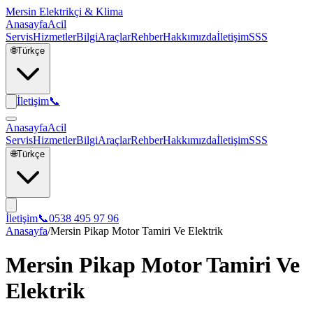
Mersin Elektrikçi & Klima
Anasayfa
Acil
Servis
Hizmetler
Bilgi
Araçlar
Rehber
Hakkımızda
İletişim
SSS
🌐
Türkçe
İletişim
📞
Anasayfa
Acil
Servis
Hizmetler
Bilgi
Araçlar
Rehber
Hakkımızda
İletişim
SSS
🌐
Türkçe
İletişim
📞
0538 495 97 96
Anasayfa
/
Mersin Pikap Motor Tamiri Ve Elektrik
Mersin Pikap Motor Tamiri Ve
Elektrik