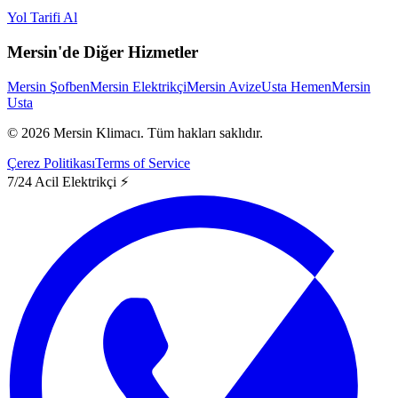
Yol Tarifi Al
Mersin'de Diğer Hizmetler
Mersin Şofben
Mersin Elektrikçi
Mersin Avize
Usta Hemen
Mersin
Usta
©
2026
Mersin Klimacı.
Tüm hakları saklıdır.
Çerez Politikası
Terms of Service
7/24 Acil Elektrikçi ⚡