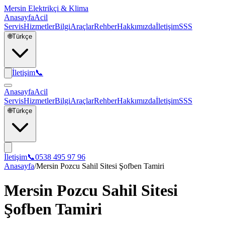
Mersin Elektrikçi & Klima
Anasayfa
Acil
Servis
Hizmetler
Bilgi
Araçlar
Rehber
Hakkımızda
İletişim
SSS
🌐
Türkçe
İletişim
📞
Anasayfa
Acil
Servis
Hizmetler
Bilgi
Araçlar
Rehber
Hakkımızda
İletişim
SSS
🌐
Türkçe
İletişim
📞
0538 495 97 96
Anasayfa
/
Mersin Pozcu Sahil Sitesi Şofben Tamiri
Mersin Pozcu Sahil Sitesi
Şofben Tamiri