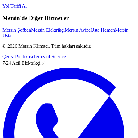
Yol Tarifi Al
Mersin'de Diğer Hizmetler
Mersin Şofben
Mersin Elektrikçi
Mersin Avize
Usta Hemen
Mersin
Usta
©
2026
Mersin Klimacı.
Tüm hakları saklıdır.
Çerez Politikası
Terms of Service
7/24 Acil Elektrikçi ⚡