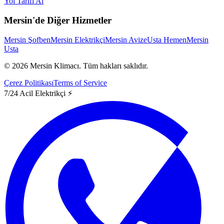
Yol Tarifi Al
Mersin'de Diğer Hizmetler
Mersin Şofben
Mersin Elektrikçi
Mersin Avize
Usta Hemen
Mersin
Usta
©
2026
Mersin Klimacı.
Tüm hakları saklıdır.
Çerez Politikası
Terms of Service
7/24 Acil Elektrikçi ⚡