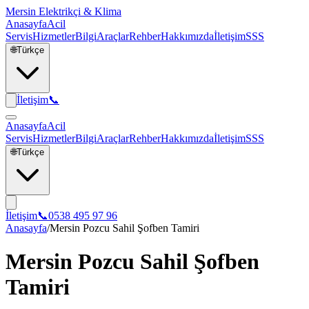
Mersin Elektrikçi & Klima
Anasayfa
Acil
Servis
Hizmetler
Bilgi
Araçlar
Rehber
Hakkımızda
İletişim
SSS
🌐
Türkçe
İletişim
📞
Anasayfa
Acil
Servis
Hizmetler
Bilgi
Araçlar
Rehber
Hakkımızda
İletişim
SSS
🌐
Türkçe
İletişim
📞
0538 495 97 96
Anasayfa
/
Mersin Pozcu Sahil Şofben Tamiri
Mersin Pozcu Sahil Şofben
Tamiri