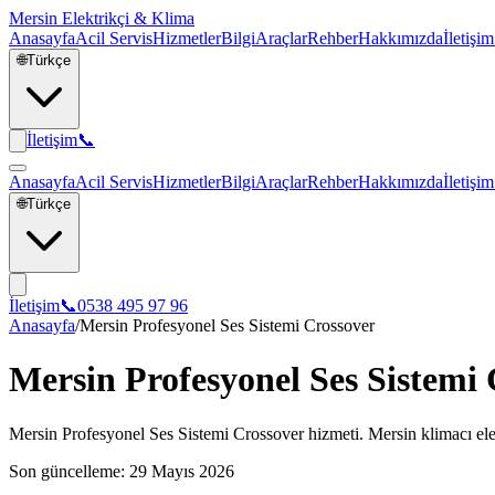
Mersin Elektrikçi & Klima
Anasayfa
Acil Servis
Hizmetler
Bilgi
Araçlar
Rehber
Hakkımızda
İletişim
🌐
Türkçe
İletişim
📞
Anasayfa
Acil Servis
Hizmetler
Bilgi
Araçlar
Rehber
Hakkımızda
İletişim
🌐
Türkçe
İletişim
📞
0538 495 97 96
Anasayfa
/
Mersin Profesyonel Ses Sistemi Crossover
Mersin Profesyonel Ses Sistemi
Mersin Profesyonel Ses Sistemi Crossover hizmeti. Mersin klimacı elek
Son güncelleme:
29 Mayıs 2026