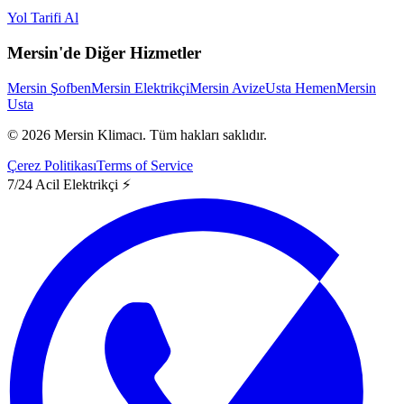
Yol Tarifi Al
Mersin'de Diğer Hizmetler
Mersin Şofben
Mersin Elektrikçi
Mersin Avize
Usta Hemen
Mersin
Usta
©
2026
Mersin Klimacı.
Tüm hakları saklıdır.
Çerez Politikası
Terms of Service
7/24 Acil Elektrikçi ⚡