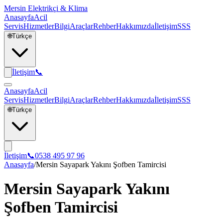
Mersin Elektrikçi & Klima
Anasayfa
Acil
Servis
Hizmetler
Bilgi
Araçlar
Rehber
Hakkımızda
İletişim
SSS
🌐
Türkçe
İletişim
📞
Anasayfa
Acil
Servis
Hizmetler
Bilgi
Araçlar
Rehber
Hakkımızda
İletişim
SSS
🌐
Türkçe
İletişim
📞
0538 495 97 96
Anasayfa
/
Mersin Sayapark Yakını Şofben Tamircisi
Mersin Sayapark Yakını
Şofben Tamircisi