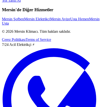
Yol Tarifi Al
Mersin'de Diğer Hizmetler
Mersin Şofben
Mersin Elektrikçi
Mersin Avize
Usta Hemen
Mersin
Usta
©
2026
Mersin Klimacı.
Tüm hakları saklıdır.
Çerez Politikası
Terms of Service
7/24 Acil Elektrikçi ⚡