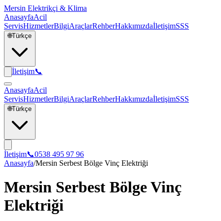
Mersin Elektrikçi & Klima
Anasayfa
Acil
Servis
Hizmetler
Bilgi
Araçlar
Rehber
Hakkımızda
İletişim
SSS
🌐
Türkçe
İletişim
📞
Anasayfa
Acil
Servis
Hizmetler
Bilgi
Araçlar
Rehber
Hakkımızda
İletişim
SSS
🌐
Türkçe
İletişim
📞
0538 495 97 96
Anasayfa
/
Mersin Serbest Bölge Vinç Elektriği
Mersin Serbest Bölge Vinç
Elektriği