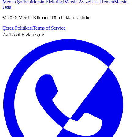
Mersin Şofben
Mersin Elektrikçi
Mersin Avize
Usta Hemen
Mersin
Usta
©
2026
Mersin Klimacı.
Tüm hakları saklıdır.
Çerez Politikası
Terms of Service
7/24 Acil Elektrikçi ⚡