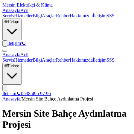
Mersin Elektrikçi & Klima
Anasayfa
Acil
Servis
Hizmetler
Bilgi
Araçlar
Rehber
Hakkımızda
İletişim
SSS
🌐
Türkçe
İletişim
📞
Anasayfa
Acil
Servis
Hizmetler
Bilgi
Araçlar
Rehber
Hakkımızda
İletişim
SSS
🌐
Türkçe
İletişim
📞
0538 495 97 96
Anasayfa
/
Mersin Site Bahçe Aydınlatma Projesi
Mersin Site Bahçe Aydınlatma
Projesi