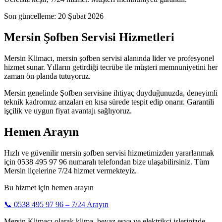
Son güncelleme:
20 Şubat 2026
Mersin Şofben Servisi Hizmetleri
Mersin Klimacı, mersin şofben servisi alanında lider ve profesyonel
hizmet sunar. Yılların getirdiği tecrübe ile müşteri memnuniyetini her
zaman ön planda tutuyoruz.
Mersin genelinde Şofben servisine ihtiyaç duyduğunuzda, deneyimli
teknik kadromuz arızaları en kısa sürede tespit edip onarır. Garantili
işçilik ve uygun fiyat avantajı sağlıyoruz.
Hemen Arayın
Hızlı ve güvenilir mersin şofben servisi hizmetimizden yararlanmak
için 0538 495 97 96 numaralı telefondan bize ulaşabilirsiniz. Tüm
Mersin ilçelerine 7/24 hizmet vermekteyiz.
Bu hizmet için hemen arayın
📞
0538 495 97 96
– 7/24 Arayın
Mersin Klimacı olarak klima, beyaz eşya ve elektrikçi işlerinizde