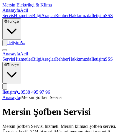
Mersin Elektrikçi & Klima
Anasayfa
Acil
Servis
Hizmetler
Bilgi
Araçlar
Rehber
Hakkımızda
İletişim
SSS
🌐
Türkçe
İletişim
📞
Anasayfa
Acil
Servis
Hizmetler
Bilgi
Araçlar
Rehber
Hakkımızda
İletişim
SSS
🌐
Türkçe
İletişim
📞
0538 495 97 96
Anasayfa
/
Mersin Şofben Servisi
Mersin Şofben Servisi
Mersin Şofben Servisi hizmeti. Mersin klimacı şofben servisi.
Ücretsiz keşif, 7/24 hizmet. Müşteri memnuniyeti garantili.