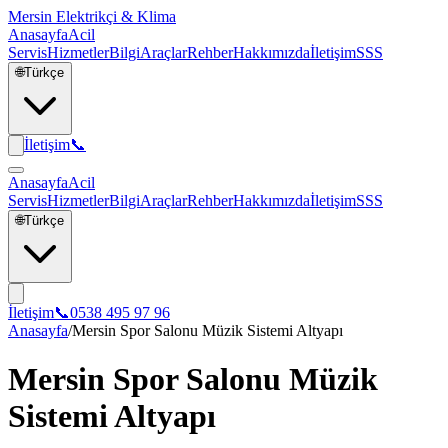
Mersin Elektrikçi & Klima
Anasayfa
Acil
Servis
Hizmetler
Bilgi
Araçlar
Rehber
Hakkımızda
İletişim
SSS
🌐
Türkçe
İletişim
📞
Anasayfa
Acil
Servis
Hizmetler
Bilgi
Araçlar
Rehber
Hakkımızda
İletişim
SSS
🌐
Türkçe
İletişim
📞
0538 495 97 96
Anasayfa
/
Mersin Spor Salonu Müzik Sistemi Altyapı
Mersin Spor Salonu Müzik
Sistemi Altyapı