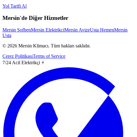
Yol Tarifi Al
Mersin'de Diğer Hizmetler
Mersin Şofben
Mersin Elektrikçi
Mersin Avize
Usta Hemen
Mersin
Usta
©
2026
Mersin Klimacı.
Tüm hakları saklıdır.
Çerez Politikası
Terms of Service
7/24 Acil Elektrikçi ⚡