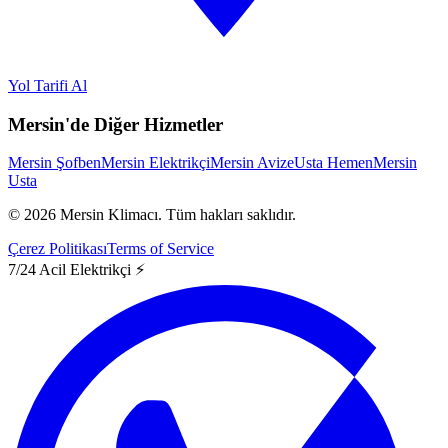
Yol Tarifi Al
Mersin'de Diğer Hizmetler
Mersin Şofben
Mersin Elektrikçi
Mersin Avize
Usta Hemen
Mersin
Usta
©
2026
Mersin Klimacı.
Tüm hakları saklıdır.
Çerez Politikası
Terms of Service
7/24 Acil Elektrikçi ⚡