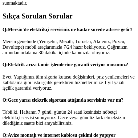
sunmaktadır.
Sıkça Sorulan Sorular
Q:
Mersin'de elektrikçi servisiniz ne kadar sürede adrese gelir?
Mersin genelinde (Yenişehir, Mezitli, Toroslar, Akdeniz, Pozcu,
Davultepe) mobil araçlarımızla 7/24 hazır bekliyoruz. Çağrınızın
ardından ortalama 30 dakika içinde kapınızda oluyoruz.
Q:
Elektrik arıza tamir işlemlerine garanti veriyor musunuz?
Evet. Yaptığımız tüm sigorta kutusu değişimleri, priz yenilemeleri ve
kablolama gibi usta işçilik gerektiren hizmetlerimize 1 yıl yazılı
işçilik garantisi veriyoruz.
Q:
Gece yarısı elektrik sigortası attığında servisiniz var mı?
Tabii ki. Haftanın 7 günü, günün 24 saati kesintisiz nöbetçi
elektrikçi servisi sunuyoruz. Gece veya gündüz fark etmeksizin
dilediğiniz saatte bizi arayabilirsiniz.
Q:
Avize montajı ve internet kablosu çekimi de yapıyor