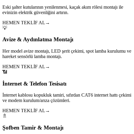
Eski şalter kutularının yenilenmesi, kaçak akım rölesi montajı ile
evinizin elektrik güvenliğini artırın.
HEMEN TEKLİF AL
→
💡
Avize & Aydınlatma Montajı
Her model avize montajı, LED şerit çekimi, spot lamba kurulumu ve
hareket sensörlü lamba montajı.
HEMEN TEKLİF AL
→
📶
İnternet & Telefon Tesisatı
İnternet kablosu kopukluk tamiri, sıfırdan CAT6 internet hattı çekimi
ve modem kurulum/arıza çözümleri.
HEMEN TEKLİF AL
→
🚿
Şofben Tamir & Montajı