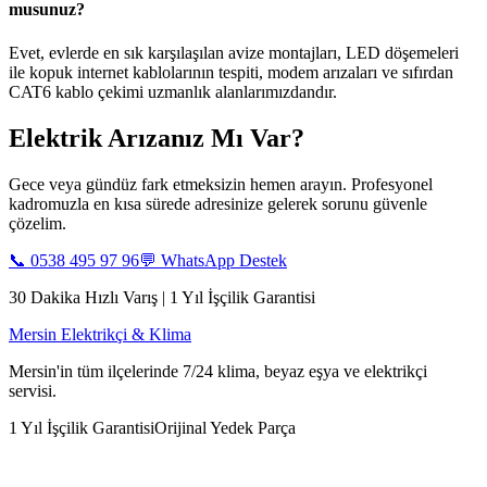
musunuz?
Evet, evlerde en sık karşılaşılan avize montajları, LED döşemeleri
ile kopuk internet kablolarının tespiti, modem arızaları ve sıfırdan
CAT6 kablo çekimi uzmanlık alanlarımızdandır.
Elektrik Arızanız Mı Var?
Gece veya gündüz fark etmeksizin hemen arayın. Profesyonel
kadromuzla en kısa sürede adresinize gelerek sorunu güvenle
çözelim.
📞
0538 495 97 96
💬 WhatsApp Destek
30 Dakika Hızlı Varış | 1 Yıl İşçilik Garantisi
Mersin Elektrikçi & Klima
Mersin'in tüm ilçelerinde 7/24 klima, beyaz eşya ve elektrikçi
servisi.
1 Yıl İşçilik Garantisi
Orijinal Yedek Parça