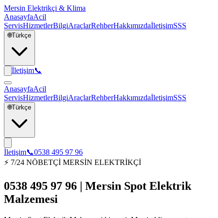
Mersin Elektrikçi & Klima
Anasayfa
Acil
Servis
Hizmetler
Bilgi
Araçlar
Rehber
Hakkımızda
İletişim
SSS
🌐
Türkçe
İletişim
📞
Anasayfa
Acil
Servis
Hizmetler
Bilgi
Araçlar
Rehber
Hakkımızda
İletişim
SSS
🌐
Türkçe
İletişim
📞
0538 495 97 96
⚡ 7/24 NÖBETÇİ MERSİN ELEKTRİKÇİ
0538 495 97 96 | Mersin Spot Elektrik
Malzemesi