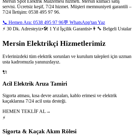
Mersin Spot Elektrik Malzemesi hizmeti. Mersin klimacı satış
servisi. Ücretsiz keşif, 7/24 hizmet. Müşteri memnuniyeti garantili –
7/24 İletişim: 0538 495 97 96.
📞 Hemen Ara:
0538 495 97 96
💬 WhatsApp'tan Yaz
⚡ 30 Dk. Adresteyiz
•
🛠️ 1 Yıl İşçilik Garantisi
•
👨‍🔧 Belgeli Ustalar
Mersin Elektrikçi Hizmetlerimiz
Evlerinizdeki tüm elektrik sorunları ve kurulum talepleri için uzman
usta kadromuzla yanınızdayız.
🔌
Acil Elektrik Arıza Tamiri
Sigorta atması, kısa devre arızaları, kablo erimesi ve elektrik
kaçaklarına 7/24 acil usta desteği.
HEMEN TEKLİF AL
→
⚡
Sigorta & Kaçak Akım Rölesi