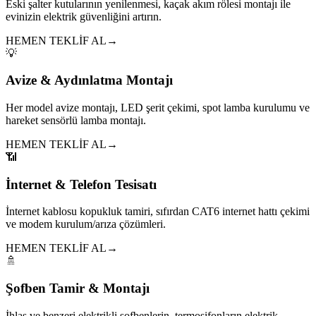
Eski şalter kutularının yenilenmesi, kaçak akım rölesi montajı ile
evinizin elektrik güvenliğini artırın.
HEMEN TEKLİF AL
→
💡
Avize & Aydınlatma Montajı
Her model avize montajı, LED şerit çekimi, spot lamba kurulumu ve
hareket sensörlü lamba montajı.
HEMEN TEKLİF AL
→
📶
İnternet & Telefon Tesisatı
İnternet kablosu kopukluk tamiri, sıfırdan CAT6 internet hattı çekimi
ve modem kurulum/arıza çözümleri.
HEMEN TEKLİF AL
→
🚿
Şofben Tamir & Montajı
İhlas ve benzeri elektrikli şofbenlerin, termosifonların elektrik