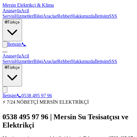
Mersin Elektrikçi & Klima
Anasayfa
Acil
Servis
Hizmetler
Bilgi
Araçlar
Rehber
Hakkımızda
İletişim
SSS
🌐
Türkçe
İletişim
📞
Anasayfa
Acil
Servis
Hizmetler
Bilgi
Araçlar
Rehber
Hakkımızda
İletişim
SSS
🌐
Türkçe
İletişim
📞
0538 495 97 96
⚡ 7/24 NÖBETÇİ MERSİN ELEKTRİKÇİ
0538 495 97 96 | Mersin Su Tesisatçısı ve
Elektrikçi