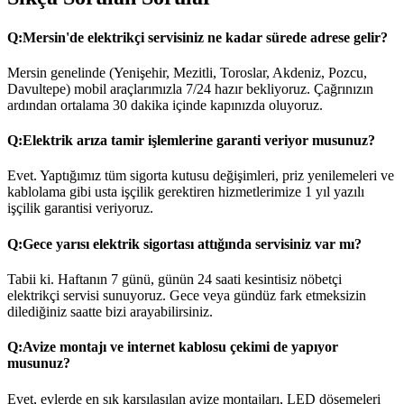
Q:
Mersin'de elektrikçi servisiniz ne kadar sürede adrese gelir?
Mersin genelinde (Yenişehir, Mezitli, Toroslar, Akdeniz, Pozcu,
Davultepe) mobil araçlarımızla 7/24 hazır bekliyoruz. Çağrınızın
ardından ortalama 30 dakika içinde kapınızda oluyoruz.
Q:
Elektrik arıza tamir işlemlerine garanti veriyor musunuz?
Evet. Yaptığımız tüm sigorta kutusu değişimleri, priz yenilemeleri ve
kablolama gibi usta işçilik gerektiren hizmetlerimize 1 yıl yazılı
işçilik garantisi veriyoruz.
Q:
Gece yarısı elektrik sigortası attığında servisiniz var mı?
Tabii ki. Haftanın 7 günü, günün 24 saati kesintisiz nöbetçi
elektrikçi servisi sunuyoruz. Gece veya gündüz fark etmeksizin
dilediğiniz saatte bizi arayabilirsiniz.
Q:
Avize montajı ve internet kablosu çekimi de yapıyor
musunuz?
Evet, evlerde en sık karşılaşılan avize montajları, LED döşemeleri