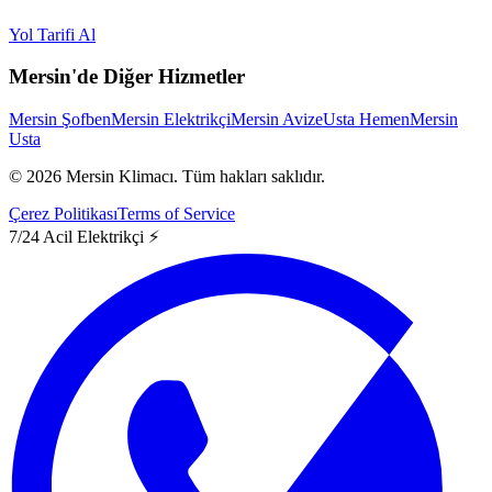
Yol Tarifi Al
Mersin'de Diğer Hizmetler
Mersin Şofben
Mersin Elektrikçi
Mersin Avize
Usta Hemen
Mersin
Usta
©
2026
Mersin Klimacı.
Tüm hakları saklıdır.
Çerez Politikası
Terms of Service
7/24 Acil Elektrikçi ⚡