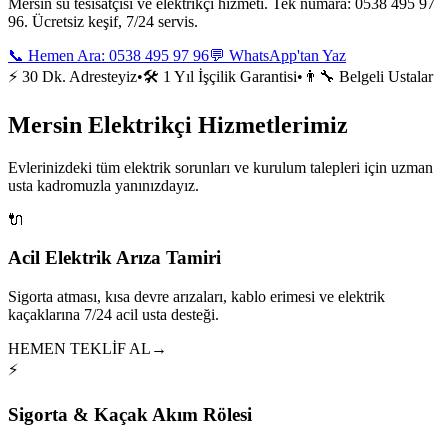
Mersin su tesisatçısı ve elektrikçi hizmeti. Tek numara: 0538 495 97
96. Ücretsiz keşif, 7/24 servis.
📞 Hemen Ara:
0538 495 97 96
💬 WhatsApp'tan Yaz
⚡ 30 Dk. Adresteyiz
•
🛠️ 1 Yıl İşçilik Garantisi
•
👨‍🔧 Belgeli Ustalar
Mersin Elektrikçi Hizmetlerimiz
Evlerinizdeki tüm elektrik sorunları ve kurulum talepleri için uzman
usta kadromuzla yanınızdayız.
🔌
Acil Elektrik Arıza Tamiri
Sigorta atması, kısa devre arızaları, kablo erimesi ve elektrik
kaçaklarına 7/24 acil usta desteği.
HEMEN TEKLİF AL
→
⚡
Sigorta & Kaçak Akım Rölesi