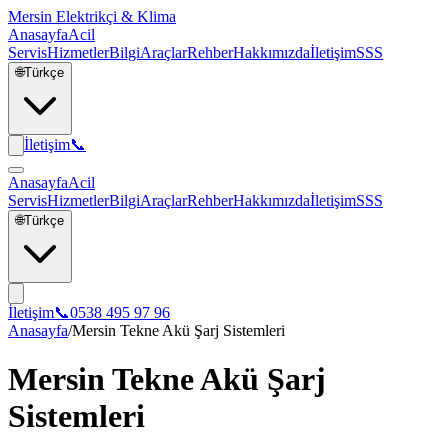
Mersin Elektrikçi & Klima
Anasayfa
Acil
Servis
Hizmetler
Bilgi
Araçlar
Rehber
Hakkımızda
İletişim
SSS
🌐
Türkçe
İletişim
📞
Anasayfa
Acil
Servis
Hizmetler
Bilgi
Araçlar
Rehber
Hakkımızda
İletişim
SSS
🌐
Türkçe
İletişim
📞
0538 495 97 96
Anasayfa
/
Mersin Tekne Akü Şarj Sistemleri
Mersin Tekne Akü Şarj
Sistemleri