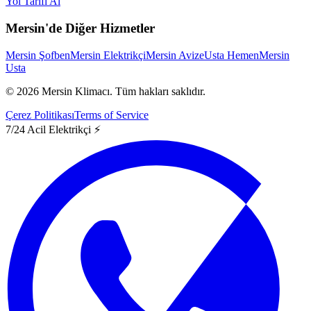
Yol Tarifi Al
Mersin'de Diğer Hizmetler
Mersin Şofben
Mersin Elektrikçi
Mersin Avize
Usta Hemen
Mersin
Usta
©
2026
Mersin Klimacı.
Tüm hakları saklıdır.
Çerez Politikası
Terms of Service
7/24 Acil Elektrikçi ⚡