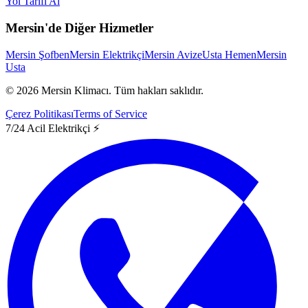
Yol Tarifi Al
Mersin'de Diğer Hizmetler
Mersin Şofben
Mersin Elektrikçi
Mersin Avize
Usta Hemen
Mersin
Usta
©
2026
Mersin Klimacı.
Tüm hakları saklıdır.
Çerez Politikası
Terms of Service
7/24 Acil Elektrikçi ⚡