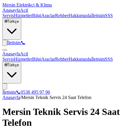
Mersin Elektrikçi & Klima
Anasayfa
Acil
Servis
Hizmetler
Bilgi
Araçlar
Rehber
Hakkımızda
İletişim
SSS
🌐
Türkçe
İletişim
📞
Anasayfa
Acil
Servis
Hizmetler
Bilgi
Araçlar
Rehber
Hakkımızda
İletişim
SSS
🌐
Türkçe
İletişim
📞
0538 495 97 96
Anasayfa
/
Mersin Teknik Servis 24 Saat Telefon
Mersin Teknik Servis 24 Saat
Telefon