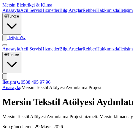
Mersin Elektrikçi & Klima
Anasayfa
Acil Servis
Hizmetler
Bilgi
Araçlar
Rehber
Hakkımızda
İletişim
🌐
Türkçe
İletişim
📞
Anasayfa
Acil Servis
Hizmetler
Bilgi
Araçlar
Rehber
Hakkımızda
İletişim
🌐
Türkçe
İletişim
📞
0538 495 97 96
Anasayfa
/
Mersin Tekstil Atölyesi Aydınlatma Projesi
Mersin Tekstil Atölyesi Aydınla
Mersin Tekstil Atölyesi Aydınlatma Projesi hizmeti. Mersin klimacı ayd
Son güncelleme:
29 Mayıs 2026