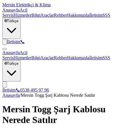
Mersin Elektrikçi & Klima
Anasayfa
Acil
Servis
Hizmetler
Bilgi
Araçlar
Rehber
Hakkımızda
İletişim
SSS
🌐
Türkçe
İletişim
📞
Anasayfa
Acil
Servis
Hizmetler
Bilgi
Araçlar
Rehber
Hakkımızda
İletişim
SSS
🌐
Türkçe
İletişim
📞
0538 495 97 96
Anasayfa
/
Mersin Togg Şarj Kablosu Nerede Satılır
Mersin Togg Şarj Kablosu
Nerede Satılır