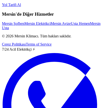
Yol Tarifi Al
Mersin'de Diğer Hizmetler
Mersin Şofben
Mersin Elektrikçi
Mersin Avize
Usta Hemen
Mersin
Usta
©
2026
Mersin Klimacı.
Tüm hakları saklıdır.
Çerez Politikası
Terms of Service
7/24 Acil Elektrikçi ⚡