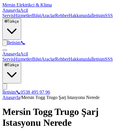
Mersin Elektrikçi & Klima
Anasayfa
Acil
Servis
Hizmetler
Bilgi
Araçlar
Rehber
Hakkımızda
İletişim
SSS
🌐
Türkçe
İletişim
📞
Anasayfa
Acil
Servis
Hizmetler
Bilgi
Araçlar
Rehber
Hakkımızda
İletişim
SSS
🌐
Türkçe
İletişim
📞
0538 495 97 96
Anasayfa
/
Mersin Togg Trugo Şarj Istasyonu Nerede
Mersin Togg Trugo Şarj
Istasyonu Nerede