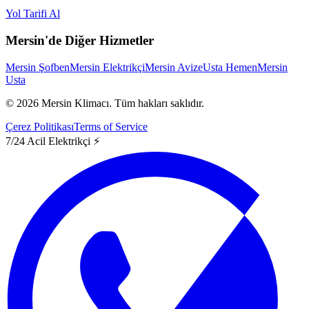
Yol Tarifi Al
Mersin'de Diğer Hizmetler
Mersin Şofben
Mersin Elektrikçi
Mersin Avize
Usta Hemen
Mersin
Usta
©
2026
Mersin Klimacı.
Tüm hakları saklıdır.
Çerez Politikası
Terms of Service
7/24 Acil Elektrikçi ⚡