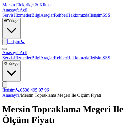
Mersin Elektrikçi & Klima
Anasayfa
Acil
Servis
Hizmetler
Bilgi
Araçlar
Rehber
Hakkımızda
İletişim
SSS
🌐
Türkçe
İletişim
📞
Anasayfa
Acil
Servis
Hizmetler
Bilgi
Araçlar
Rehber
Hakkımızda
İletişim
SSS
🌐
Türkçe
İletişim
📞
0538 495 97 96
Anasayfa
/
Mersin Topraklama Megeri Ile Ölçüm Fiyatı
Mersin Topraklama Megeri Ile
Ölçüm Fiyatı