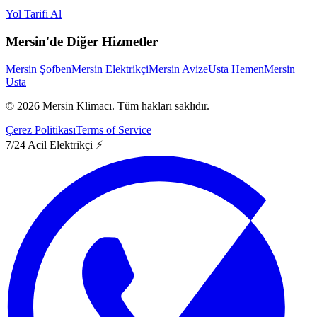
Yol Tarifi Al
Mersin'de Diğer Hizmetler
Mersin Şofben
Mersin Elektrikçi
Mersin Avize
Usta Hemen
Mersin
Usta
©
2026
Mersin Klimacı.
Tüm hakları saklıdır.
Çerez Politikası
Terms of Service
7/24 Acil Elektrikçi ⚡