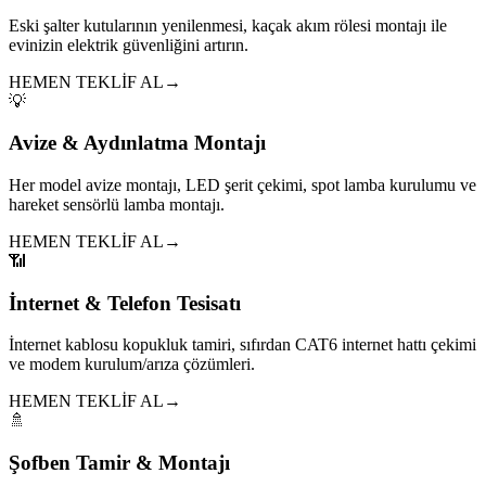
Eski şalter kutularının yenilenmesi, kaçak akım rölesi montajı ile
evinizin elektrik güvenliğini artırın.
HEMEN TEKLİF AL
→
💡
Avize & Aydınlatma Montajı
Her model avize montajı, LED şerit çekimi, spot lamba kurulumu ve
hareket sensörlü lamba montajı.
HEMEN TEKLİF AL
→
📶
İnternet & Telefon Tesisatı
İnternet kablosu kopukluk tamiri, sıfırdan CAT6 internet hattı çekimi
ve modem kurulum/arıza çözümleri.
HEMEN TEKLİF AL
→
🚿
Şofben Tamir & Montajı