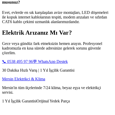
musunuz?
Evet, evlerde en sık karşılaşılan avize montajları, LED döşemeleri
ile kopuk internet kablolarının tespiti, modem arızaları ve sıfırdan
CAT6 kablo çekimi uzmanlık alanlarımızdandır.
Elektrik Arızanız Mı Var?
Gece veya gündüz fark etmeksizin hemen arayın. Profesyonel
kadromuzla en kısa sürede adresinize gelerek sorunu güvenle
çözelim.
📞
0538 495 97 96
💬 WhatsApp Destek
30 Dakika Hızlı Varış | 1 Yıl İşçilik Garantisi
Mersin Elektrikçi & Klima
Mersin'in tüm ilçelerinde 7/24 klima, beyaz eşya ve elektrikçi
servisi.
1 Yıl İşçilik Garantisi
Orijinal Yedek Parça