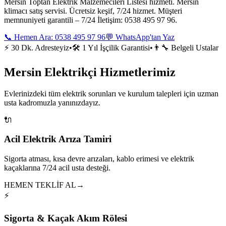
Mersin Toptan Elektrik Malzemecileri Listesi hizmeti. Mersin
klimacı satış servisi. Ücretsiz keşif, 7/24 hizmet. Müşteri
memnuniyeti garantili – 7/24 İletişim: 0538 495 97 96.
📞 Hemen Ara:
0538 495 97 96
💬 WhatsApp'tan Yaz
⚡ 30 Dk. Adresteyiz
•
🛠️ 1 Yıl İşçilik Garantisi
•
👨‍🔧 Belgeli Ustalar
Mersin Elektrikçi Hizmetlerimiz
Evlerinizdeki tüm elektrik sorunları ve kurulum talepleri için uzman
usta kadromuzla yanınızdayız.
🔌
Acil Elektrik Arıza Tamiri
Sigorta atması, kısa devre arızaları, kablo erimesi ve elektrik
kaçaklarına 7/24 acil usta desteği.
HEMEN TEKLİF AL
→
⚡
Sigorta & Kaçak Akım Rölesi