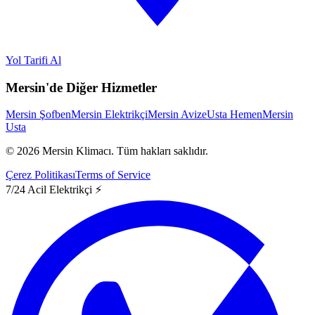
Yol Tarifi Al
Mersin'de Diğer Hizmetler
Mersin Şofben
Mersin Elektrikçi
Mersin Avize
Usta Hemen
Mersin
Usta
©
2026
Mersin Klimacı.
Tüm hakları saklıdır.
Çerez Politikası
Terms of Service
7/24 Acil Elektrikçi ⚡