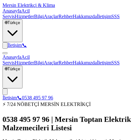
Mersin Elektrikçi & Klima
Anasayfa
Acil
Servis
Hizmetler
Bilgi
Araçlar
Rehber
Hakkımızda
İletişim
SSS
🌐
Türkçe
İletişim
📞
Anasayfa
Acil
Servis
Hizmetler
Bilgi
Araçlar
Rehber
Hakkımızda
İletişim
SSS
🌐
Türkçe
İletişim
📞
0538 495 97 96
⚡ 7/24 NÖBETÇİ MERSİN ELEKTRİKÇİ
0538 495 97 96 | Mersin Toptan Elektrik
Malzemecileri Listesi