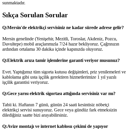
sunmaktadır.
Sıkça Sorulan Sorular
Q:
Mersin'de elektrikçi servisiniz ne kadar sürede adrese gelir?
Mersin genelinde (Yenişehir, Mezitli, Toroslar, Akdeniz, Pozcu,
Davultepe) mobil araçlarımızla 7/24 hazır bekliyoruz. Çağrınızın
ardından ortalama 30 dakika içinde kapınızda oluyoruz.
Q:
Elektrik arıza tamir işlemlerine garanti veriyor musunuz?
Evet. Yaptığımız tüm sigorta kutusu değişimleri, priz yenilemeleri ve
kablolama gibi usta işçilik gerektiren hizmetlerimize 1 yıl yazılı
işçilik garantisi veriyoruz.
Q:
Gece yarısı elektrik sigortası attığında servisiniz var mı?
Tabii ki. Haftanın 7 günü, günün 24 saati kesintisiz nöbetçi
elektrikçi servisi sunuyoruz. Gece veya gündüz fark etmeksizin
dilediğiniz saatte bizi arayabilirsiniz.
Q:
Avize montajı ve internet kablosu çekimi de yapıyor