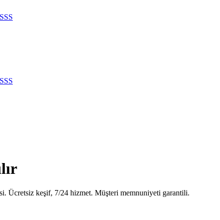
SSS
SSS
lır
i. Ücretsiz keşif, 7/24 hizmet. Müşteri memnuniyeti garantili.