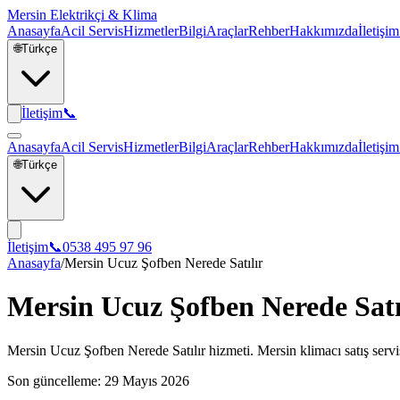
Mersin Elektrikçi & Klima
Anasayfa
Acil Servis
Hizmetler
Bilgi
Araçlar
Rehber
Hakkımızda
İletişim
🌐
Türkçe
İletişim
📞
Anasayfa
Acil Servis
Hizmetler
Bilgi
Araçlar
Rehber
Hakkımızda
İletişim
🌐
Türkçe
İletişim
📞
0538 495 97 96
Anasayfa
/
Mersin Ucuz Şofben Nerede Satılır
Mersin Ucuz Şofben Nerede Satı
Mersin Ucuz Şofben Nerede Satılır hizmeti. Mersin klimacı satış servis
Son güncelleme:
29 Mayıs 2026