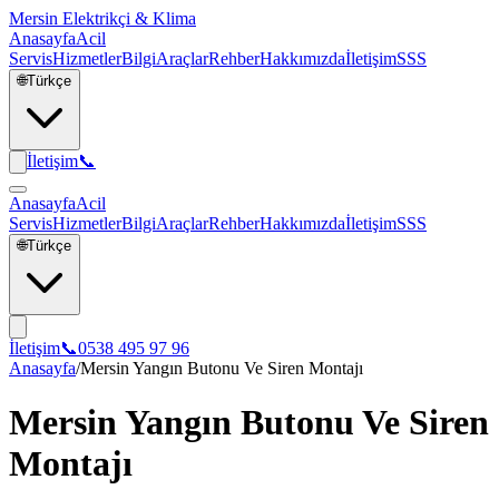
Mersin Elektrikçi & Klima
Anasayfa
Acil
Servis
Hizmetler
Bilgi
Araçlar
Rehber
Hakkımızda
İletişim
SSS
🌐
Türkçe
İletişim
📞
Anasayfa
Acil
Servis
Hizmetler
Bilgi
Araçlar
Rehber
Hakkımızda
İletişim
SSS
🌐
Türkçe
İletişim
📞
0538 495 97 96
Anasayfa
/
Mersin Yangın Butonu Ve Siren Montajı
Mersin Yangın Butonu Ve Siren
Montajı