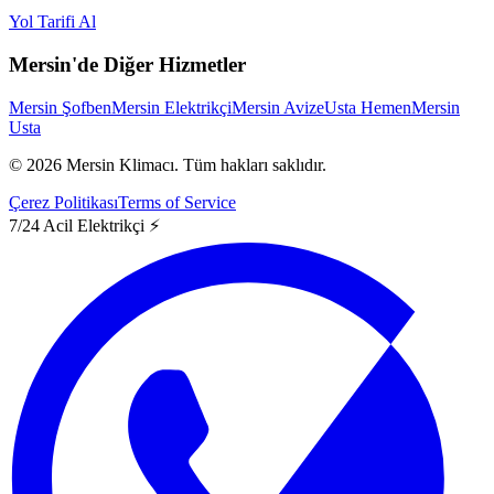
Yol Tarifi Al
Mersin'de Diğer Hizmetler
Mersin Şofben
Mersin Elektrikçi
Mersin Avize
Usta Hemen
Mersin
Usta
©
2026
Mersin Klimacı.
Tüm hakları saklıdır.
Çerez Politikası
Terms of Service
7/24 Acil Elektrikçi ⚡