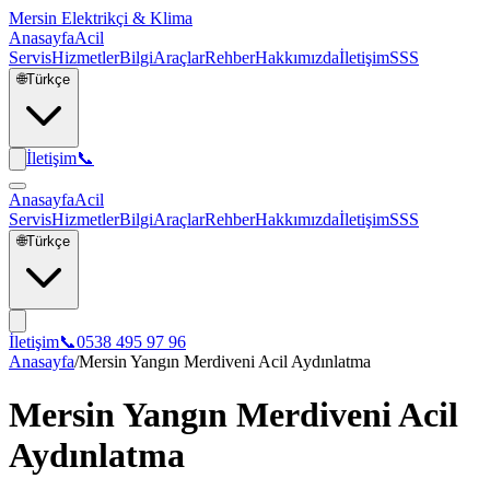
Mersin Elektrikçi & Klima
Anasayfa
Acil
Servis
Hizmetler
Bilgi
Araçlar
Rehber
Hakkımızda
İletişim
SSS
🌐
Türkçe
İletişim
📞
Anasayfa
Acil
Servis
Hizmetler
Bilgi
Araçlar
Rehber
Hakkımızda
İletişim
SSS
🌐
Türkçe
İletişim
📞
0538 495 97 96
Anasayfa
/
Mersin Yangın Merdiveni Acil Aydınlatma
Mersin Yangın Merdiveni Acil
Aydınlatma