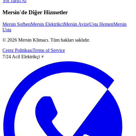
Yol Tarifi Al
Mersin'de Diğer Hizmetler
Mersin Şofben
Mersin Elektrikçi
Mersin Avize
Usta Hemen
Mersin
Usta
©
2026
Mersin Klimacı.
Tüm hakları saklıdır.
Çerez Politikası
Terms of Service
7/24 Acil Elektrikçi ⚡