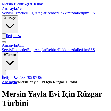
Mersin Elektrikçi & Klima
Anasayfa
Acil
Servis
Hizmetler
Bilgi
Araçlar
Rehber
Hakkımızda
İletişim
SSS
🌐
Türkçe
İletişim
📞
Anasayfa
Acil
Servis
Hizmetler
Bilgi
Araçlar
Rehber
Hakkımızda
İletişim
SSS
🌐
Türkçe
İletişim
📞
0538 495 97 96
Anasayfa
/
Mersin Yayla Evi Için Rüzgar Türbini
Mersin Yayla Evi Için Rüzgar
Türbini