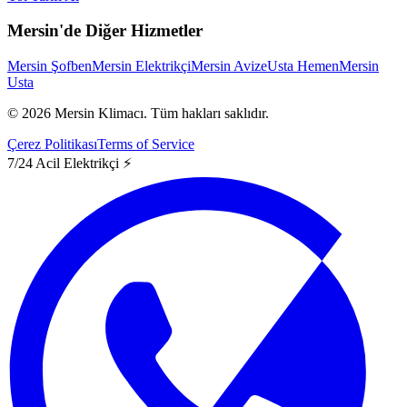
Mersin'de Diğer Hizmetler
Mersin Şofben
Mersin Elektrikçi
Mersin Avize
Usta Hemen
Mersin
Usta
©
2026
Mersin Klimacı.
Tüm hakları saklıdır.
Çerez Politikası
Terms of Service
7/24 Acil Elektrikçi ⚡