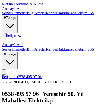
Mersin Elektrikçi & Klima
Anasayfa
Acil
Servis
Hizmetler
Bilgi
Araçlar
Rehber
Hakkımızda
İletişim
SSS
🌐
Türkçe
İletişim
📞
Anasayfa
Acil
Servis
Hizmetler
Bilgi
Araçlar
Rehber
Hakkımızda
İletişim
SSS
🌐
Türkçe
İletişim
📞
0538 495 97 96
⚡ 7/24 NÖBETÇİ MERSİN ELEKTRİKÇİ
0538 495 97 96 | Yenişehir 50. Yıl
Mahallesi Elektrikçi