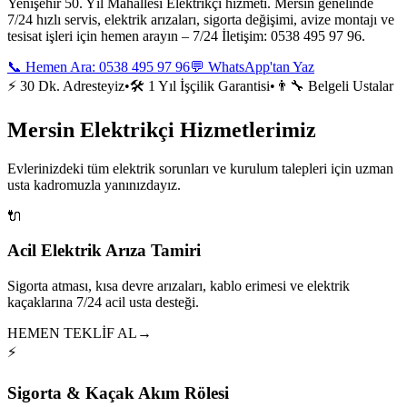
Yenişehir 50. Yıl Mahallesi Elektrikçi hizmeti. Mersin genelinde
7/24 hızlı servis, elektrik arızaları, sigorta değişimi, avize montajı ve
tesisat işleri için hemen arayın – 7/24 İletişim: 0538 495 97 96.
📞 Hemen Ara:
0538 495 97 96
💬 WhatsApp'tan Yaz
⚡ 30 Dk. Adresteyiz
•
🛠️ 1 Yıl İşçilik Garantisi
•
👨‍🔧 Belgeli Ustalar
Mersin Elektrikçi Hizmetlerimiz
Evlerinizdeki tüm elektrik sorunları ve kurulum talepleri için uzman
usta kadromuzla yanınızdayız.
🔌
Acil Elektrik Arıza Tamiri
Sigorta atması, kısa devre arızaları, kablo erimesi ve elektrik
kaçaklarına 7/24 acil usta desteği.
HEMEN TEKLİF AL
→
⚡
Sigorta & Kaçak Akım Rölesi