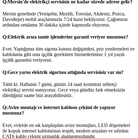
Q:
Mersin'de elektrikçi servisiniz ne kadar sürede adrese gelir?
Mersin genelinde (Yenişehir, Mezitli, Toroslar, Akdeniz, Pozcu,
Davultepe) mobil araçlarımızla 7/24 hazır bekliyoruz. Çağrınızın
ardından ortalama 30 dakika içinde kapınızda oluyoruz.
Q:
Elektrik arıza tamir işlemlerine garanti veriyor musunuz?
Evet. Yaptığımız tüm sigorta kutusu değişimleri, priz yenilemeleri ve
kablolama gibi usta işçilik gerektiren hizmetlerimize 1 yıl yazılı
işçilik garantisi veriyoruz.
Q:
Gece yarısı elektrik sigortası attığında servisiniz var mı?
Tabii ki. Haftanın 7 günü, günün 24 saati kesintisiz nöbetçi
elektrikçi servisi sunuyoruz. Gece veya gündüz fark etmeksizin
dilediğiniz saatte bizi arayabilirsiniz.
Q:
Avize montajı ve internet kablosu çekimi de yapıyor
musunuz?
Evet, evlerde en sık karşılaşılan avize montajları, LED döşemeleri
ile kopuk internet kablolarının tespiti, modem arızaları ve sıfırdan
CAT6 kablo çekimi uzmanlık alanlarımızdandır.