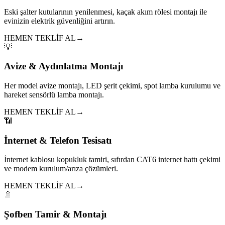
Eski şalter kutularının yenilenmesi, kaçak akım rölesi montajı ile
evinizin elektrik güvenliğini artırın.
HEMEN TEKLİF AL
→
💡
Avize & Aydınlatma Montajı
Her model avize montajı, LED şerit çekimi, spot lamba kurulumu ve
hareket sensörlü lamba montajı.
HEMEN TEKLİF AL
→
📶
İnternet & Telefon Tesisatı
İnternet kablosu kopukluk tamiri, sıfırdan CAT6 internet hattı çekimi
ve modem kurulum/arıza çözümleri.
HEMEN TEKLİF AL
→
🚿
Şofben Tamir & Montajı