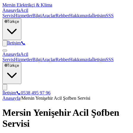
Mersin Elektrikçi & Klima
Anasayfa
Acil
Servis
Hizmetler
Bilgi
Araçlar
Rehber
Hakkımızda
İletişim
SSS
🌐
Türkçe
İletişim
📞
Anasayfa
Acil
Servis
Hizmetler
Bilgi
Araçlar
Rehber
Hakkımızda
İletişim
SSS
🌐
Türkçe
İletişim
📞
0538 495 97 96
Anasayfa
/
Mersin Yenişehir Acil Şofben Servisi
Mersin Yenişehir Acil Şofben
Servisi