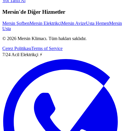
Yol Tarifi Al
Mersin'de Diğer Hizmetler
Mersin Şofben
Mersin Elektrikçi
Mersin Avize
Usta Hemen
Mersin
Usta
©
2026
Mersin Klimacı.
Tüm hakları saklıdır.
Çerez Politikası
Terms of Service
7/24 Acil Elektrikçi ⚡