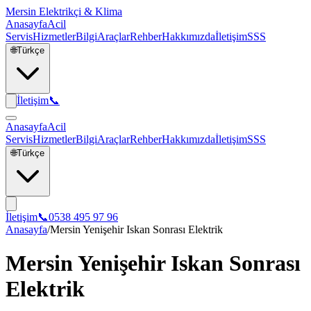
Mersin Elektrikçi & Klima
Anasayfa
Acil
Servis
Hizmetler
Bilgi
Araçlar
Rehber
Hakkımızda
İletişim
SSS
🌐
Türkçe
İletişim
📞
Anasayfa
Acil
Servis
Hizmetler
Bilgi
Araçlar
Rehber
Hakkımızda
İletişim
SSS
🌐
Türkçe
İletişim
📞
0538 495 97 96
Anasayfa
/
Mersin Yenişehir Iskan Sonrası Elektrik
Mersin Yenişehir Iskan Sonrası
Elektrik