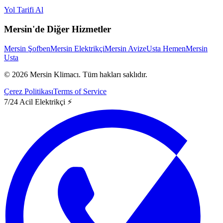
Yol Tarifi Al
Mersin'de Diğer Hizmetler
Mersin Şofben
Mersin Elektrikçi
Mersin Avize
Usta Hemen
Mersin
Usta
©
2026
Mersin Klimacı.
Tüm hakları saklıdır.
Çerez Politikası
Terms of Service
7/24 Acil Elektrikçi ⚡