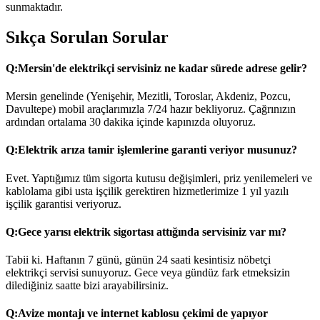
sunmaktadır.
Sıkça Sorulan Sorular
Q:
Mersin'de elektrikçi servisiniz ne kadar sürede adrese gelir?
Mersin genelinde (Yenişehir, Mezitli, Toroslar, Akdeniz, Pozcu,
Davultepe) mobil araçlarımızla 7/24 hazır bekliyoruz. Çağrınızın
ardından ortalama 30 dakika içinde kapınızda oluyoruz.
Q:
Elektrik arıza tamir işlemlerine garanti veriyor musunuz?
Evet. Yaptığımız tüm sigorta kutusu değişimleri, priz yenilemeleri ve
kablolama gibi usta işçilik gerektiren hizmetlerimize 1 yıl yazılı
işçilik garantisi veriyoruz.
Q:
Gece yarısı elektrik sigortası attığında servisiniz var mı?
Tabii ki. Haftanın 7 günü, günün 24 saati kesintisiz nöbetçi
elektrikçi servisi sunuyoruz. Gece veya gündüz fark etmeksizin
dilediğiniz saatte bizi arayabilirsiniz.
Q:
Avize montajı ve internet kablosu çekimi de yapıyor