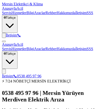
Mersin Elektrikçi & Klima
Anasayfa
Acil
Servis
Hizmetler
Bilgi
Araçlar
Rehber
Hakkımızda
İletişim
SSS
🌐
Türkçe
İletişim
📞
Anasayfa
Acil
Servis
Hizmetler
Bilgi
Araçlar
Rehber
Hakkımızda
İletişim
SSS
🌐
Türkçe
İletişim
📞
0538 495 97 96
⚡ 7/24 NÖBETÇİ MERSİN ELEKTRİKÇİ
0538 495 97 96 | Mersin Yürüyen
Merdiven Elektrik Arıza