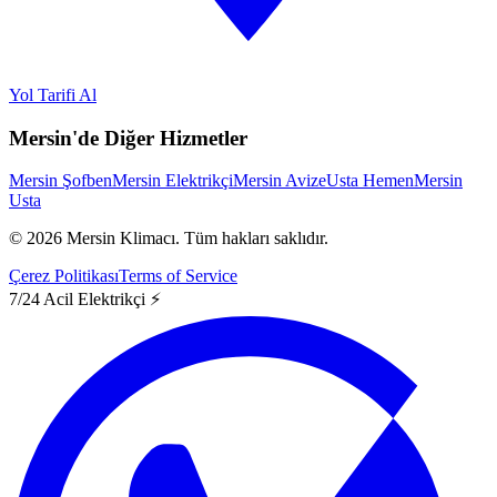
Yol Tarifi Al
Mersin'de Diğer Hizmetler
Mersin Şofben
Mersin Elektrikçi
Mersin Avize
Usta Hemen
Mersin
Usta
©
2026
Mersin Klimacı.
Tüm hakları saklıdır.
Çerez Politikası
Terms of Service
7/24 Acil Elektrikçi ⚡