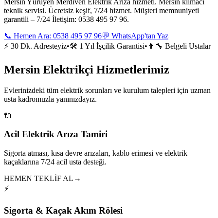
Mersin Yürüyen Merdiven Elektrik Arıza hizmeti. Mersin klimacı
teknik servisi. Ücretsiz keşif, 7/24 hizmet. Müşteri memnuniyeti
garantili – 7/24 İletişim: 0538 495 97 96.
📞 Hemen Ara:
0538 495 97 96
💬 WhatsApp'tan Yaz
⚡ 30 Dk. Adresteyiz
•
🛠️ 1 Yıl İşçilik Garantisi
•
👨‍🔧 Belgeli Ustalar
Mersin Elektrikçi Hizmetlerimiz
Evlerinizdeki tüm elektrik sorunları ve kurulum talepleri için uzman
usta kadromuzla yanınızdayız.
🔌
Acil Elektrik Arıza Tamiri
Sigorta atması, kısa devre arızaları, kablo erimesi ve elektrik
kaçaklarına 7/24 acil usta desteği.
HEMEN TEKLİF AL
→
⚡
Sigorta & Kaçak Akım Rölesi