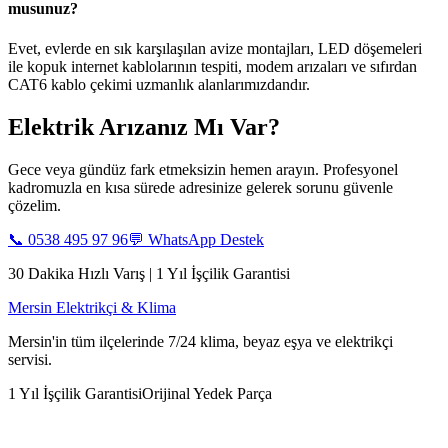
musunuz?
Evet, evlerde en sık karşılaşılan avize montajları, LED döşemeleri
ile kopuk internet kablolarının tespiti, modem arızaları ve sıfırdan
CAT6 kablo çekimi uzmanlık alanlarımızdandır.
Elektrik Arızanız Mı Var?
Gece veya gündüz fark etmeksizin hemen arayın. Profesyonel
kadromuzla en kısa sürede adresinize gelerek sorunu güvenle
çözelim.
📞
0538 495 97 96
💬 WhatsApp Destek
30 Dakika Hızlı Varış | 1 Yıl İşçilik Garantisi
Mersin Elektrikçi & Klima
Mersin'in tüm ilçelerinde 7/24 klima, beyaz eşya ve elektrikçi
servisi.
1 Yıl İşçilik Garantisi
Orijinal Yedek Parça