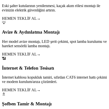
Eski şalter kutularının yenilenmesi, kaçak akım rölesi montajı ile
evinizin elektrik güvenliğini artırın.
HEMEN TEKLİF AL
→
💡
Avize & Aydınlatma Montajı
Her model avize montajı, LED şerit çekimi, spot lamba kurulumu ve
hareket sensörlü lamba montajı.
HEMEN TEKLİF AL
→
📶
İnternet & Telefon Tesisatı
İnternet kablosu kopukluk tamiri, sıfırdan CAT6 internet hattı çekimi
ve modem kurulum/arıza çözümleri.
HEMEN TEKLİF AL
→
🚿
Şofben Tamir & Montajı