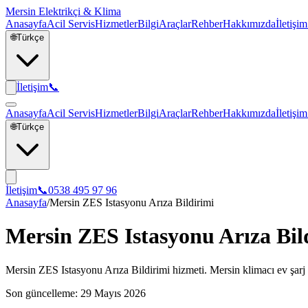
Mersin Elektrikçi & Klima
Anasayfa
Acil Servis
Hizmetler
Bilgi
Araçlar
Rehber
Hakkımızda
İletişim
🌐
Türkçe
İletişim
📞
Anasayfa
Acil Servis
Hizmetler
Bilgi
Araçlar
Rehber
Hakkımızda
İletişim
🌐
Türkçe
İletişim
📞
0538 495 97 96
Anasayfa
/
Mersin ZES Istasyonu Arıza Bildirimi
Mersin ZES Istasyonu Arıza Bil
Mersin ZES Istasyonu Arıza Bildirimi hizmeti. Mersin klimacı ev şarj s
Son güncelleme:
29 Mayıs 2026