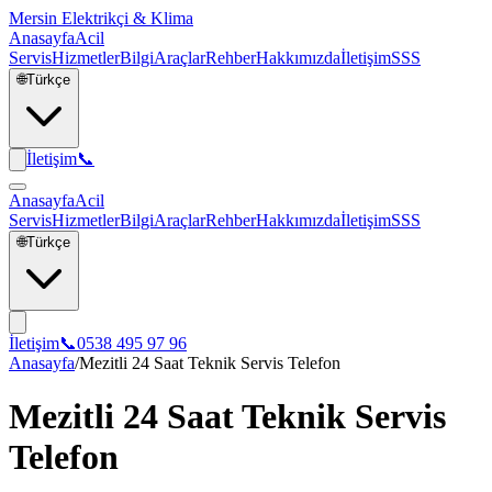
Mersin Elektrikçi & Klima
Anasayfa
Acil
Servis
Hizmetler
Bilgi
Araçlar
Rehber
Hakkımızda
İletişim
SSS
🌐
Türkçe
İletişim
📞
Anasayfa
Acil
Servis
Hizmetler
Bilgi
Araçlar
Rehber
Hakkımızda
İletişim
SSS
🌐
Türkçe
İletişim
📞
0538 495 97 96
Anasayfa
/
Mezitli 24 Saat Teknik Servis Telefon
Mezitli 24 Saat Teknik Servis
Telefon