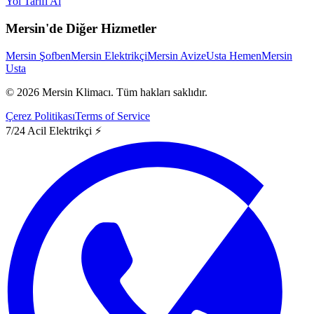
Yol Tarifi Al
Mersin'de Diğer Hizmetler
Mersin Şofben
Mersin Elektrikçi
Mersin Avize
Usta Hemen
Mersin
Usta
©
2026
Mersin Klimacı.
Tüm hakları saklıdır.
Çerez Politikası
Terms of Service
7/24 Acil Elektrikçi ⚡