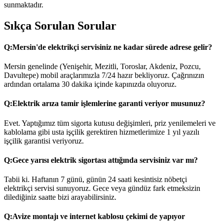
sunmaktadır.
Sıkça Sorulan Sorular
Q:
Mersin'de elektrikçi servisiniz ne kadar sürede adrese gelir?
Mersin genelinde (Yenişehir, Mezitli, Toroslar, Akdeniz, Pozcu,
Davultepe) mobil araçlarımızla 7/24 hazır bekliyoruz. Çağrınızın
ardından ortalama 30 dakika içinde kapınızda oluyoruz.
Q:
Elektrik arıza tamir işlemlerine garanti veriyor musunuz?
Evet. Yaptığımız tüm sigorta kutusu değişimleri, priz yenilemeleri ve
kablolama gibi usta işçilik gerektiren hizmetlerimize 1 yıl yazılı
işçilik garantisi veriyoruz.
Q:
Gece yarısı elektrik sigortası attığında servisiniz var mı?
Tabii ki. Haftanın 7 günü, günün 24 saati kesintisiz nöbetçi
elektrikçi servisi sunuyoruz. Gece veya gündüz fark etmeksizin
dilediğiniz saatte bizi arayabilirsiniz.
Q:
Avize montajı ve internet kablosu çekimi de yapıyor