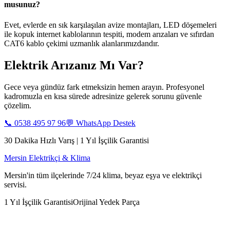
musunuz?
Evet, evlerde en sık karşılaşılan avize montajları, LED döşemeleri
ile kopuk internet kablolarının tespiti, modem arızaları ve sıfırdan
CAT6 kablo çekimi uzmanlık alanlarımızdandır.
Elektrik Arızanız Mı Var?
Gece veya gündüz fark etmeksizin hemen arayın. Profesyonel
kadromuzla en kısa sürede adresinize gelerek sorunu güvenle
çözelim.
📞
0538 495 97 96
💬 WhatsApp Destek
30 Dakika Hızlı Varış | 1 Yıl İşçilik Garantisi
Mersin Elektrikçi & Klima
Mersin'in tüm ilçelerinde 7/24 klima, beyaz eşya ve elektrikçi
servisi.
1 Yıl İşçilik Garantisi
Orijinal Yedek Parça