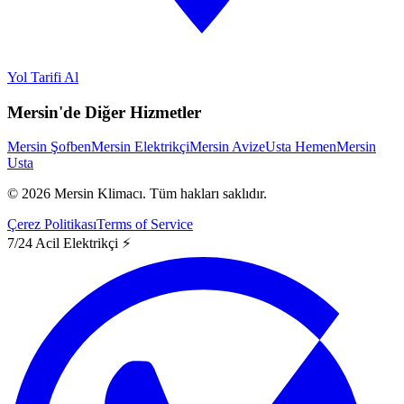
Yol Tarifi Al
Mersin'de Diğer Hizmetler
Mersin Şofben
Mersin Elektrikçi
Mersin Avize
Usta Hemen
Mersin
Usta
©
2026
Mersin Klimacı.
Tüm hakları saklıdır.
Çerez Politikası
Terms of Service
7/24 Acil Elektrikçi ⚡