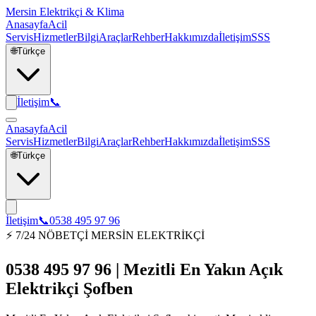
Mersin Elektrikçi & Klima
Anasayfa
Acil
Servis
Hizmetler
Bilgi
Araçlar
Rehber
Hakkımızda
İletişim
SSS
🌐
Türkçe
İletişim
📞
Anasayfa
Acil
Servis
Hizmetler
Bilgi
Araçlar
Rehber
Hakkımızda
İletişim
SSS
🌐
Türkçe
İletişim
📞
0538 495 97 96
⚡ 7/24 NÖBETÇİ MERSİN ELEKTRİKÇİ
0538 495 97 96 | Mezitli En Yakın Açık
Elektrikçi Şofben