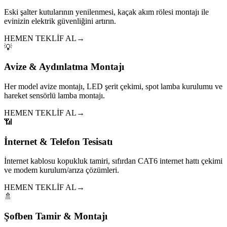
Eski şalter kutularının yenilenmesi, kaçak akım rölesi montajı ile
evinizin elektrik güvenliğini artırın.
HEMEN TEKLİF AL
→
💡
Avize & Aydınlatma Montajı
Her model avize montajı, LED şerit çekimi, spot lamba kurulumu ve
hareket sensörlü lamba montajı.
HEMEN TEKLİF AL
→
📶
İnternet & Telefon Tesisatı
İnternet kablosu kopukluk tamiri, sıfırdan CAT6 internet hattı çekimi
ve modem kurulum/arıza çözümleri.
HEMEN TEKLİF AL
→
🚿
Şofben Tamir & Montajı