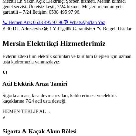
Mezitli En Yakın Açık Elektrikçi Şofben hizmeti. Mersin klimacı
genel servisi. Ücretsiz keşif, 7/24 hizmet. Müşteri memnuniyeti
garantili – 7/24 İletişim: 0538 495 97 96.
📞 Hemen Ara:
0538 495 97 96
💬 WhatsApp'tan Yaz
⚡ 30 Dk. Adresteyiz
•
🛠️ 1 Yıl İşçilik Garantisi
•
👨‍🔧 Belgeli Ustalar
Mersin Elektrikçi Hizmetlerimiz
Evlerinizdeki tüm elektrik sorunları ve kurulum talepleri için uzman
usta kadromuzla yanınızdayız.
🔌
Acil Elektrik Arıza Tamiri
Sigorta atması, kısa devre arızaları, kablo erimesi ve elektrik
kaçaklarına 7/24 acil usta desteği.
HEMEN TEKLİF AL
→
⚡
Sigorta & Kaçak Akım Rölesi