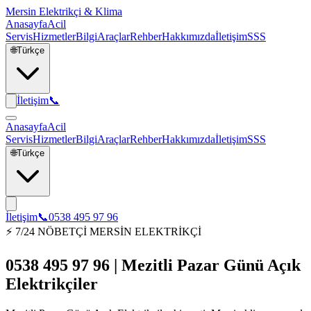
Mersin Elektrikçi & Klima
Anasayfa
Acil
Servis
Hizmetler
Bilgi
Araçlar
Rehber
Hakkımızda
İletişim
SSS
🌐
Türkçe
İletişim
📞
Anasayfa
Acil
Servis
Hizmetler
Bilgi
Araçlar
Rehber
Hakkımızda
İletişim
SSS
🌐
Türkçe
İletişim
📞
0538 495 97 96
⚡ 7/24 NÖBETÇİ MERSİN ELEKTRİKÇİ
0538 495 97 96 | Mezitli Pazar Günü Açık
Elektrikçiler