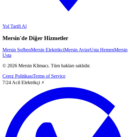
Yol Tarifi Al
Mersin'de Diğer Hizmetler
Mersin Şofben
Mersin Elektrikçi
Mersin Avize
Usta Hemen
Mersin
Usta
©
2026
Mersin Klimacı.
Tüm hakları saklıdır.
Çerez Politikası
Terms of Service
7/24 Acil Elektrikçi ⚡