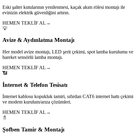
Eski şalter kutularının yenilenmesi, kaçak akım rölesi montajı ile
evinizin elektrik güvenliğini artırın.
HEMEN TEKLİF AL
→
💡
Avize & Aydınlatma Montajı
Her model avize montajı, LED şerit çekimi, spot lamba kurulumu ve
hareket sensörlü lamba montajı.
HEMEN TEKLİF AL
→
📶
İnternet & Telefon Tesisatı
İnternet kablosu kopukluk tamiri, sıfırdan CAT6 internet hattı çekimi
ve modem kurulum/arıza çözümleri.
HEMEN TEKLİF AL
→
🚿
Şofben Tamir & Montajı