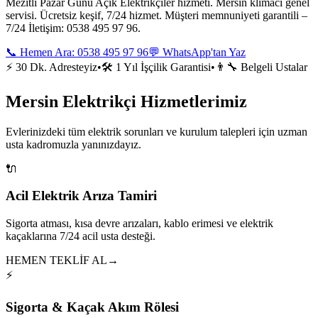
Mezitli Pazar Günü Açık Elektrikçiler hizmeti. Mersin klimacı genel
servisi. Ücretsiz keşif, 7/24 hizmet. Müşteri memnuniyeti garantili –
7/24 İletişim: 0538 495 97 96.
📞 Hemen Ara:
0538 495 97 96
💬 WhatsApp'tan Yaz
⚡ 30 Dk. Adresteyiz
•
🛠️ 1 Yıl İşçilik Garantisi
•
👨‍🔧 Belgeli Ustalar
Mersin Elektrikçi Hizmetlerimiz
Evlerinizdeki tüm elektrik sorunları ve kurulum talepleri için uzman
usta kadromuzla yanınızdayız.
🔌
Acil Elektrik Arıza Tamiri
Sigorta atması, kısa devre arızaları, kablo erimesi ve elektrik
kaçaklarına 7/24 acil usta desteği.
HEMEN TEKLİF AL
→
⚡
Sigorta & Kaçak Akım Rölesi