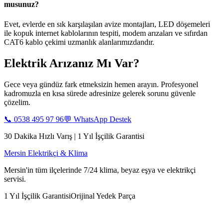
musunuz?
Evet, evlerde en sık karşılaşılan avize montajları, LED döşemeleri
ile kopuk internet kablolarının tespiti, modem arızaları ve sıfırdan
CAT6 kablo çekimi uzmanlık alanlarımızdandır.
Elektrik Arızanız Mı Var?
Gece veya gündüz fark etmeksizin hemen arayın. Profesyonel
kadromuzla en kısa sürede adresinize gelerek sorunu güvenle
çözelim.
📞
0538 495 97 96
💬 WhatsApp Destek
30 Dakika Hızlı Varış | 1 Yıl İşçilik Garantisi
Mersin Elektrikçi & Klima
Mersin'in tüm ilçelerinde 7/24 klima, beyaz eşya ve elektrikçi
servisi.
1 Yıl İşçilik Garantisi
Orijinal Yedek Parça