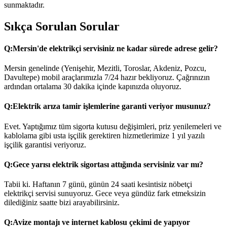
sunmaktadır.
Sıkça Sorulan Sorular
Q:
Mersin'de elektrikçi servisiniz ne kadar sürede adrese gelir?
Mersin genelinde (Yenişehir, Mezitli, Toroslar, Akdeniz, Pozcu,
Davultepe) mobil araçlarımızla 7/24 hazır bekliyoruz. Çağrınızın
ardından ortalama 30 dakika içinde kapınızda oluyoruz.
Q:
Elektrik arıza tamir işlemlerine garanti veriyor musunuz?
Evet. Yaptığımız tüm sigorta kutusu değişimleri, priz yenilemeleri ve
kablolama gibi usta işçilik gerektiren hizmetlerimize 1 yıl yazılı
işçilik garantisi veriyoruz.
Q:
Gece yarısı elektrik sigortası attığında servisiniz var mı?
Tabii ki. Haftanın 7 günü, günün 24 saati kesintisiz nöbetçi
elektrikçi servisi sunuyoruz. Gece veya gündüz fark etmeksizin
dilediğiniz saatte bizi arayabilirsiniz.
Q:
Avize montajı ve internet kablosu çekimi de yapıyor