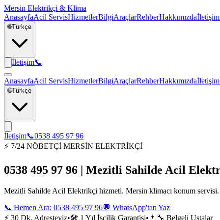
Mersin Elektrikçi & Klima
Anasayfa
Acil Servis
Hizmetler
Bilgi
Araçlar
Rehber
Hakkımızda
İletişim
🌐
Türkçe
İletişim
📞
Anasayfa
Acil Servis
Hizmetler
Bilgi
Araçlar
Rehber
Hakkımızda
İletişim
🌐
Türkçe
İletişim
📞
0538 495 97 96
⚡ 7/24 NÖBETÇİ MERSİN ELEKTRİKÇİ
0538 495 97 96 | Mezitli Sahilde Acil Elektr
Mezitli Sahilde Acil Elektrikçi hizmeti. Mersin klimacı konum servisi.
📞 Hemen Ara:
0538 495 97 96
💬 WhatsApp'tan Yaz
⚡ 30 Dk. Adresteyiz
•
🛠️ 1 Yıl İşçilik Garantisi
•
👨‍🔧 Belgeli Ustalar