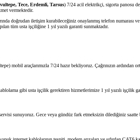
avultepe, Tece, Erdemli, Tarsus
) 7/24 acil elektrikçi, sigorta panosu d
zmet vermektedir.
jlarında doğrudan iletişim kurabileceğiniz onaylanmış telefon numarası 
lan tüm usta işçiliğine 1 yıl yazılı garanti sunmaktadır.
tepe) mobil araçlarımızla 7/24 hazır bekliyoruz. Çağrınızın ardından o
blolama gibi usta işçilik gerektiren hizmetlerimize 1 yıl yazılı işçilik ga
 servisi sunuyoruz. Gece veya gündüz fark etmeksizin dilediğiniz saatte b
?
 kopuk internet kablolarının tespiti, modem arızaları ve sıfırdan CAT6 