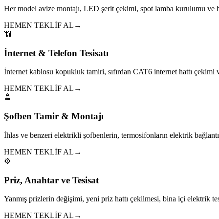
Her model avize montajı, LED şerit çekimi, spot lamba kurulumu ve h
HEMEN TEKLİF AL
→
📶
İnternet & Telefon Tesisatı
İnternet kablosu kopukluk tamiri, sıfırdan CAT6 internet hattı çekim
HEMEN TEKLİF AL
→
🚿
Şofben Tamir & Montajı
İhlas ve benzeri elektrikli şofbenlerin, termosifonların elektrik bağlantıl
HEMEN TEKLİF AL
→
⚙️
Priz, Anahtar ve Tesisat
Yanmış prizlerin değişimi, yeni priz hattı çekilmesi, bina içi elektrik tes
HEMEN TEKLİF AL
→