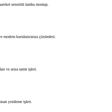
areket sensörlü lamba montajı.
i ve modem kurulum/arıza çözümleri.
arı ve arıza tamir işleri.
isatı yenileme işleri.