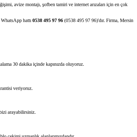
eğişimi, avize montajı, şofben tamiri ve internet arızaları için en çok
ve WhatsApp hattı
0538 495 97 96
(0538 495 97 96)'dır. Firma, Mersin
rtalama 30 dakika içinde kapınızda oluyoruz.
rantisi veriyoruz.
izi arayabilirsiniz.
kablo çekimi uzmanlık alanlarımızdandır.