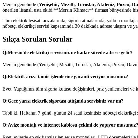
Mersin genelinde (
Yenişehir, Mezitli, Toroslar, Akdeniz, Pozcu, D
önerilen lisanslı usta ekibi **Mersin Klimacı** firması bünyesinde hi
Tüm elektrik tesisatı arızalarında, sigorta atmalarında, şofben monta
nöbetçi elektrikçi servisi kapsamında 30 dakikada adrese ulaşım ve yapı
Sıkça Sorulan Sorular
Q:
Mersin'de elektrikçi servisiniz ne kadar sürede adrese gelir?
Mersin genelinde (Yenişehir, Mezitli, Toroslar, Akdeniz, Pozcu, Davul
Q:
Elektrik arıza tamir işlemlerine garanti veriyor musunuz?
Evet. Yaptığımız tüm sigorta kutusu değişimleri, priz yenilemeleri ve ka
Q:
Gece yarısı elektrik sigortası attığında servisiniz var mı?
Tabii ki. Haftanın 7 günü, günün 24 saati kesintisiz nöbetçi elektrikçi
Q:
Avize montajı ve internet kablosu çekimi de yapıyor musunuz
Evet, evlerde en sık karşılaşılan avize montajları, LED döşemeleri ile