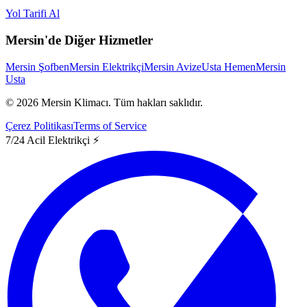
Yol Tarifi Al
Mersin'de Diğer Hizmetler
Mersin Şofben
Mersin Elektrikçi
Mersin Avize
Usta Hemen
Mersin
Usta
©
2026
Mersin Klimacı.
Tüm hakları saklıdır.
Çerez Politikası
Terms of Service
7/24 Acil Elektrikçi ⚡