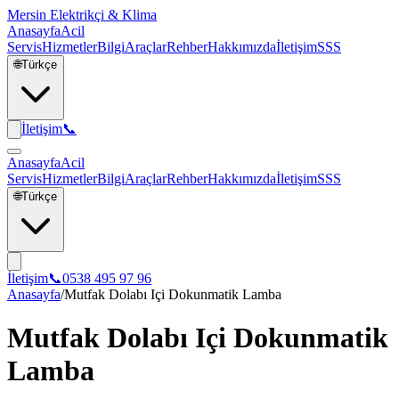
Mersin Elektrikçi & Klima
Anasayfa
Acil
Servis
Hizmetler
Bilgi
Araçlar
Rehber
Hakkımızda
İletişim
SSS
🌐
Türkçe
İletişim
📞
Anasayfa
Acil
Servis
Hizmetler
Bilgi
Araçlar
Rehber
Hakkımızda
İletişim
SSS
🌐
Türkçe
İletişim
📞
0538 495 97 96
Anasayfa
/
Mutfak Dolabı Içi Dokunmatik Lamba
Mutfak Dolabı Içi Dokunmatik
Lamba