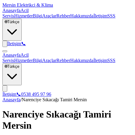
Mersin Elektrikçi & Klima
Anasayfa
Acil
Servis
Hizmetler
Bilgi
Araçlar
Rehber
Hakkımızda
İletişim
SSS
🌐
Türkçe
İletişim
📞
Anasayfa
Acil
Servis
Hizmetler
Bilgi
Araçlar
Rehber
Hakkımızda
İletişim
SSS
🌐
Türkçe
İletişim
📞
0538 495 97 96
Anasayfa
/
Narenciye Sıkacağı Tamiri Mersin
Narenciye Sıkacağı Tamiri
Mersin