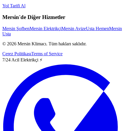
Yol Tarifi Al
Mersin'de Diğer Hizmetler
Mersin Şofben
Mersin Elektrikçi
Mersin Avize
Usta Hemen
Mersin
Usta
©
2026
Mersin Klimacı.
Tüm hakları saklıdır.
Çerez Politikası
Terms of Service
7/24 Acil Elektrikçi ⚡