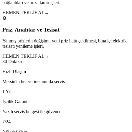
bağlantıları ve arıza tamir işleri.
HEMEN TEKLİF AL
→
⚙️
Priz, Anahtar ve Tesisat
Yanmış prizlerin değişimi, yeni priz hattı çekilmesi, bina içi elektrik
tesisatı yenileme işleri.
HEMEN TEKLİF AL
→
30 Dakika
Hızlı Ulaşım
Mersin'in her yerine anında servis
1 Yıl
İşçilik Garantisi
Yazılı servis belgesi ile güvence
7/24
Nöbetçi Ekip