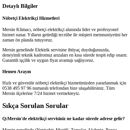
Detaylı Bilgiler
Nöbetçi Elektrikçi Hizmetleri
Mersin Klimacı, nöbetçi elektrikçi alanında lider ve profesyonel
hizmet sunar. Yılların getirdiği tecrübe ile müşteri memnuniyetini her
zaman ön planda tutuyoruz.
Mersin genelinde Elektrik servisine ihtiyaç duyduğunuzda,
deneyimli teknik kadromuz arızaları en kısa sürede tespit edip onarır.
Garantili işçilik ve uygun fiyat avantajı sağlıyoruz.
Hemen Arayın
Hızlı ve güvenilir nöbetçi elektrikçi hizmetimizden yararlanmak için
0538 495 97 96 numaralı telefondan bize ulaşabilirsiniz. Tüm
Mersin ilçelerine 7/24 hizmet vermekteyiz.
Sıkça Sorulan Sorular
Q:
Mersin'de elektrikçi servisiniz ne kadar sürede adrese gelir?
Mersin genelinde (Yenişehir, Mezitli, Toroslar, Akdeniz, Pozcu,