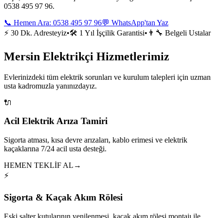
0538 495 97 96.
📞 Hemen Ara:
0538 495 97 96
💬 WhatsApp'tan Yaz
⚡ 30 Dk. Adresteyiz
•
🛠️ 1 Yıl İşçilik Garantisi
•
👨‍🔧 Belgeli Ustalar
Mersin Elektrikçi Hizmetlerimiz
Evlerinizdeki tüm elektrik sorunları ve kurulum talepleri için uzman
usta kadromuzla yanınızdayız.
🔌
Acil Elektrik Arıza Tamiri
Sigorta atması, kısa devre arızaları, kablo erimesi ve elektrik
kaçaklarına 7/24 acil usta desteği.
HEMEN TEKLİF AL
→
⚡
Sigorta & Kaçak Akım Rölesi
Eski şalter kutularının yenilenmesi, kaçak akım rölesi montajı ile