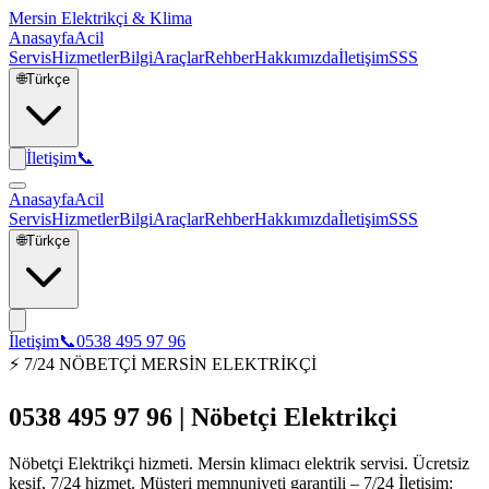
Mersin Elektrikçi & Klima
Anasayfa
Acil
Servis
Hizmetler
Bilgi
Araçlar
Rehber
Hakkımızda
İletişim
SSS
🌐
Türkçe
İletişim
📞
Anasayfa
Acil
Servis
Hizmetler
Bilgi
Araçlar
Rehber
Hakkımızda
İletişim
SSS
🌐
Türkçe
İletişim
📞
0538 495 97 96
⚡ 7/24 NÖBETÇİ MERSİN ELEKTRİKÇİ
0538 495 97 96 | Nöbetçi Elektrikçi
Nöbetçi Elektrikçi hizmeti. Mersin klimacı elektrik servisi. Ücretsiz
keşif, 7/24 hizmet. Müşteri memnuniyeti garantili – 7/24 İletişim: