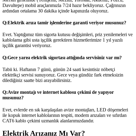
Davultepe) mobil araçlarımızla 7/24 hazır bekliyoruz. Çağrınızın
ardından ortalama 30 dakika içinde kapınızda oluyoruz.
Q:
Elektrik arıza tamir işlemlerine garanti veriyor musunuz?
Evet. Yaptığımız tüm sigorta kutusu değişimleri, priz yenilemeleri ve
kablolama gibi usta işçilik gerektiren hizmetlerimize 1 yıl yazılı
işçilik garantisi veriyoruz.
Q:
Gece yarısı elektrik sigortası attığında servisiniz var mı?
Tabii ki. Haftanın 7 günü, günün 24 saati kesintisiz nöbetçi
elektrikçi servisi sunuyoruz. Gece veya gündüz fark etmeksizin
dilediğiniz saatte bizi arayabilirsiniz.
Q:
Avize montajı ve internet kablosu çekimi de yapıyor
musunuz?
Evet, evlerde en sık karşılaşılan avize montajları, LED döşemeleri
ile kopuk internet kablolarının tespiti, modem arızaları ve sıfırdan
CAT6 kablo çekimi uzmanlık alanlarımızdandır.
Elektrik Arızanız Mı Var?