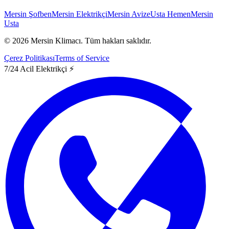
Mersin Şofben
Mersin Elektrikçi
Mersin Avize
Usta Hemen
Mersin
Usta
©
2026
Mersin Klimacı.
Tüm hakları saklıdır.
Çerez Politikası
Terms of Service
7/24 Acil Elektrikçi ⚡